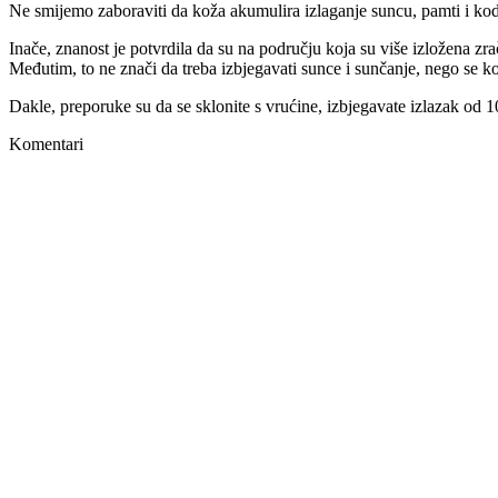
Ne smijemo zaboraviti da koža akumulira izlaganje suncu, pamti i kod 
Inače, znanost je potvrdila da su na području koja su više izložena zr
Međutim, to ne znači da treba izbjegavati sunce i sunčanje, nego se kon
Dakle, preporuke su da se sklonite s vrućine, izbjegavate izlazak od 10
Komentari