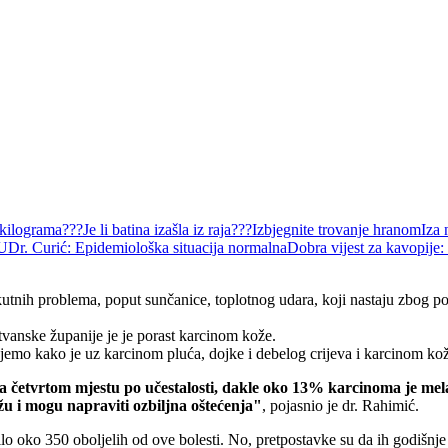
 kilograma???
Je li batina izašla iz raja???
Izbjegnite trovanje hranom
Iza 
VU
Dr. Curić: Epidemiološka situacija normalna
Dobra vijest za kavopije:
tnih problema, poput sunčanice, toplotnog udara, koji nastaju zbog porem
vanske županije je je porast karcinom kože.
o kako je uz karcinom pluća, dojke i debelog crijeva i karcinom kože 
 četvrtom mjestu po učestalosti, dakle oko 13% karcinoma je mel
u i mogu napraviti ozbiljna oštećenja"
, pojasnio je dr. Rahimić.
oko 350 oboljelih od ove bolesti. No, pretpostavke su da ih godišnje