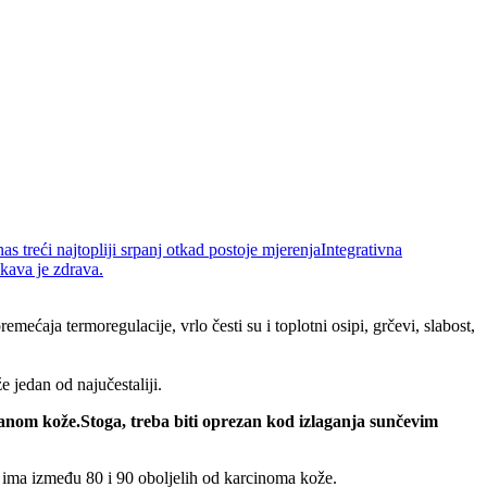
nas treći najtopliji srpanj otkad postoje mjerenja
Integrativna
 kava je zdrava.
ećaja termoregulacije, vrlo česti su i toplotni osipi, grčevi, slabost,
jedan od najučestaliji.
anom kože.Stoga, treba biti oprezan kod izlaganja sunčevim
 ima između 80 i 90 oboljelih od karcinoma kože.