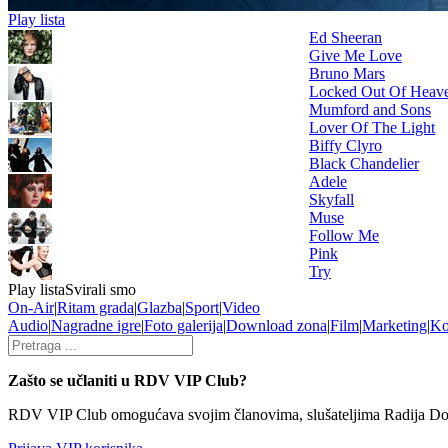
Play lista
Ed Sheeran
Give Me Love
Bruno Mars
Locked Out Of Heav
Mumford and Sons
Lover Of The Light
Biffy Clyro
Black Chandelier
Adele
Skyfall
Muse
Follow Me
Pink
Try
Play lista
Svirali smo
On-Air
|
Ritam grada
|
Glazba
|
Sport
|
Video
Audio
|
Nagradne igre
|
Foto galerija
|
Download zona
|
Film
|
Marketing
|
Ko
Zašto se učlaniti u RDV VIP Club?
RDV VIP Club omogućava svojim članovima, slušateljima Radija Dobre