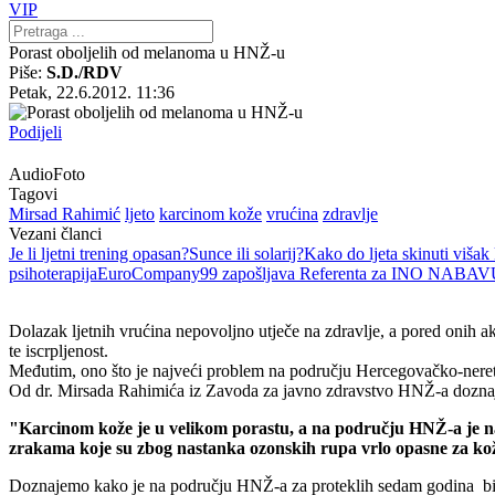
VIP
Porast oboljelih od melanoma u HNŽ-u
Piše:
S.D./RDV
Petak, 22.6.2012. 11:36
Podijeli
Audio
Foto
Tagovi
Mirsad Rahimić
ljeto
karcinom kože
vrućina
zdravlje
Vezani članci
Je li ljetni trening opasan?
Sunce ili solarij?
Kako do ljeta skinuti višak
psihoterapija
EuroCompany99 zapošljava Referenta za INO NABA
Dolazak ljetnih vrućina nepovoljno utječe na zdravlje, a pored onih aku
te iscrpljenost.
Međutim, ono što je najveći problem na području Hercegovačko-neret
Od dr. Mirsada Rahimića iz Zavoda za javno zdravstvo HNŽ-a doznajem
"Karcinom kože je u velikom porastu, a na području HNŽ-a je na
zrakama koje su zbog nastanka ozonskih rupa vrlo opasne za kož
Doznajemo kako je na području HNŽ-a za proteklih sedam godina bilo 