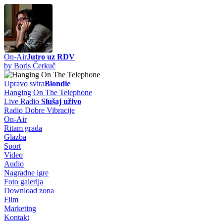
On-Air
Jutro uz RDV
by Boris Čerkuč
Upravo svira
Blondie
Hanging On The Telephone
Live Radio
Slušaj uživo
Radio Dobre Vibracije
On-Air
Ritam grada
Glazba
Sport
Video
Audio
Nagradne igre
Foto galerija
Download zona
Film
Marketing
Kontakt