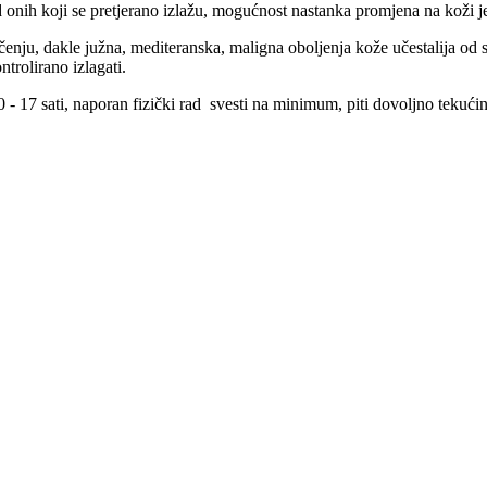
onih koji se pretjerano izlažu, mogućnost nastanka promjena na koži je
ačenju, dakle južna, mediteranska, maligna oboljenja kože učestalija od 
trolirano izlagati.
 - 17 sati, naporan fizički rad svesti na minimum, piti dovoljno tekućine