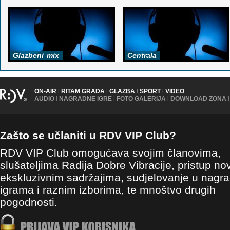
Glazbeni
mix
Centrala
ON-AIR
|
RITAM GRADA
|
GLAZBA
|
SPORT
|
VIDEO
AUDIO
|
NAGRADNE IGRE
|
FOTO GALERIJA
|
DOWNLOAD ZONA
|
Zašto se učlaniti u RDV VIP Club?
RDV VIP Club omogućava svojim članovima,
slušateljima Radija Dobre Vibracije, pristup no
ekskluzivnim sadržajima, sudjelovanje u nagr
igrama i raznim izborima, te mnoštvo drugih
pogodnosti.