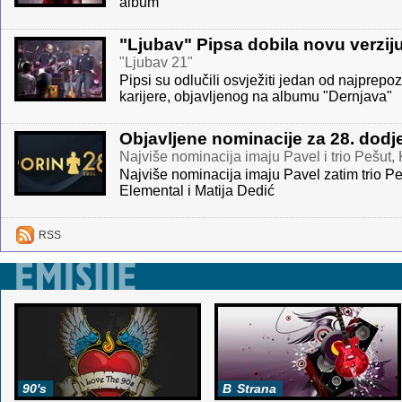
album
"Ljubav" Pipsa dobila novu verzij
"Ljubav 21"
Pipsi
su odlučili osvježiti jedan od najprepoz
karijere, objavljenog na albumu "Dernjava"
Objavljene nominacije za 28. dodj
Najviše nominacija imaju Pavel i trio Pešut, 
Najviše nominacija imaju Pavel zatim trio Peš
Elemental i Matija Dedić
RSS
90's
B
Strana