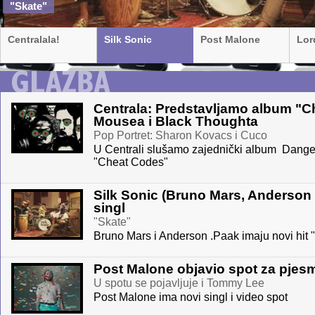
"Skate"
Centralala!
Silk Sonic
Post Malone
Lor
Centrala: Predstavljamo album "
Mousea i Black Thoughta
Pop Portret: Sharon Kovacs i Cuco
U Centrali slušamo zajednički album Dange
"Cheat Codes"
Silk Sonic (Bruno Mars, Anderson .
singl
"Skate"
Bruno Mars i Anderson .Paak imaju novi hit 
Post Malone objavio spot za pjes
U spotu se pojavljuje i Tommy Lee
Post Malone ima novi singl i video spot