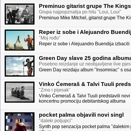
Preminuo gitarist grupe The Kin
Grupa najpopznatija po hitu "Loui, Loui"
Preminuo Mike Mitchel, gitarist grupe The 
Reper iz sobe i Alejuandro Buendija
"Moj rođo"
Reper iz sobe i Alejuandro Buendija izbacili 
Green Day slave 25 godina album
Posebno reizdanje uz neobjavljene live pje
Green Day reizdaju album "Insomniac" s osa
Vinko Ćemeraš & Talvi Tuuli predst
"Zrno i pijesak"
Vinko Ćemeraš & Talvi Tuuli predstavili novi s
koncertnu promociju debitantskog albuma
pocket palma objavili novi singl
"daleki poljupci"
Synth pop senzacija pocket palma "dalekim p