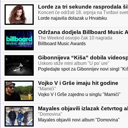
Lorde za tri sekunde rasprodala š
Koncert će održati 18. srpnja na Tvrđavi sve
Lorde najavila dolazak u Hrvatsku
Održana dodjela Billboard Music 
The Weeknd osvojio čak 10 nagrada
Billboard Music Awards
Gibonnijeva “Kiša” dobila videos
Uskoro stiže mini album "U po’ ure"
Pogledajte spot za Gibonnijev novi singl "Ki
Vojko V i Grše imaju hit godine
"Mamići"
Vojko V I Grše zajedno u singlu "Mamići"
Mayales objavili izlazak četvrtog 
"Domovina"
Mayales objavili novi album "Domovina"