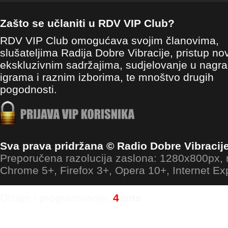
Zašto se učlaniti u RDV VIP Club?
RDV VIP Club omogućava svojim članovima,
slušateljima Radija Dobre Vibracije, pristup no
ekskluzivnim sadržajima, sudjelovanje u nagr
igrama i raznim izborima, te mnoštvo drugih
pogodnosti.
Sva prava pridržana © Radio Dobre Vibracij
Preporučena razolucija zaslona: 1280x800px
Chrome 5+, Firefox 3+, Opera 10+, Internet Ex
Dizajn i programiranje:
4
ants