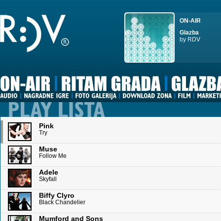
ON-AIR
Glazba
by RDV
Pink
Try
Muse
Follow Me
Adele
Skyfall
Biffy Clyro
Black Chandelier
Mumford and Sons