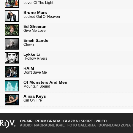
Lover Of The Light
Bruno Mars
Locked Out Of Heaven
Ed Sheeran
Give Me Love
Emeli Sande
Clown
Lykke Li
I Follow Rivers
HAIM
Don't Save Me
Of Monsters And Men
Mountain Sound
Alicia Keys
Girl On Fire
ON-AIR
|
RITAM GRADA
|
GLAZBA
|
SPORT
|
VIDEO
AUDIO
|
NAGRADNE IGRE
|
FOTO GALERIJA
|
DOWNLOAD ZONA
|