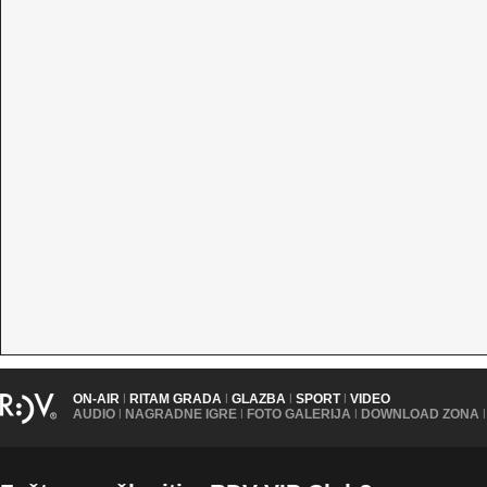
ON-AIR
|
RITAM GRADA
|
GLAZBA
|
SPORT
|
VIDEO
AUDIO
|
NAGRADNE IGRE
|
FOTO GALERIJA
|
DOWNLOAD ZONA
|