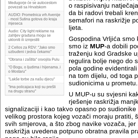
Međugorje će se autocestom
o raspisivanju natječaj
povezati sa Hrvatskom
da bi radovi trebali kren
AUDIO: Prometnica vrh Avenije
semafori na raskrižje p
- most Sutina gotova do kraja
mjeseca
ljeta.
Audio: City light reklame na
zahtjev građana mogu se
Gospodina Vrljića smo k
ukloniti ili izmjestiti
smo iz
MUP
-a dobili p
2 Cellos za RDV: "Jako smo
uzbuđeni i jedva čekamo"
traženju kod Gradske up
"Obrana i zaštita" osvojila Pulu
regulira bolje nego do s
pola godine evidentiral
"O Bogu, o ljudima i hijenama..i
o Mostaru"
na tom dijelu, od toga p
"Lakše torbe za našu djecu"
sudionicima u prometu.
"Ima policajaca koji su prešli
na drugu stranu"
U MUP-u su svjesni ka
rješenje raskrižja manj
signalizaciji i kao takvo opasno po sudionike
velikog prostora kojeg vozači moraju pratiti, 
svih smjerova, a što zbog navike vozača, jer
raskrižja uvedena potpuno obratna pravila p