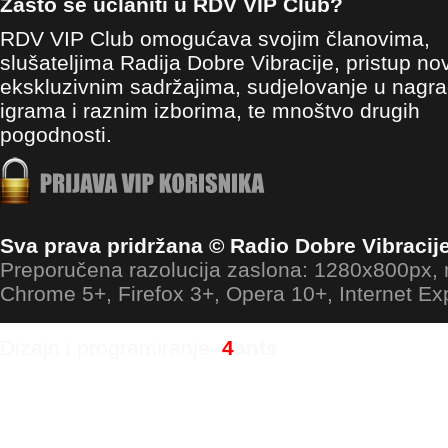
Zašto se učlaniti u RDV VIP Club?
RDV VIP Club omogućava svojim članovima,
slušateljima Radija Dobre Vibracije, pristup no
ekskluzivnim sadržajima, sudjelovanje u nagr
igrama i raznim izborima, te mnoštvo drugih
pogodnosti.
Sva prava pridržana © Radio Dobre Vibracij
Preporučena razolucija zaslona: 1280x800px
Chrome 5+, Firefox 3+, Opera 10+, Internet Ex
Dizajn i programiranje:
4
ants