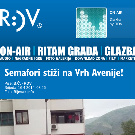
ON-AIR
Glazba
by RDV
Piše:
B.Č. - RDV
Srijeda, 16.4.2014. 08:26
Foto:
Bljesak.info