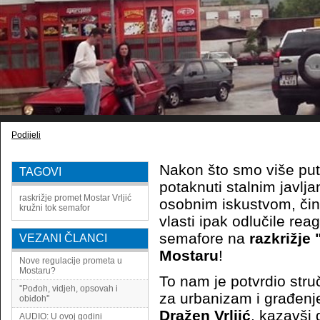
Podijeli
Nakon što smo više put
TAGOVI
potaknuti stalnim javlja
raskrižje
promet
Mostar
Vrljić
osobnim iskustvom, čin
kružni tok
semafor
vlasti ipak odlučile reag
semafore na
razkrižje 
VEZANI ČLANCI
Mostaru
!
Nove regulacije prometa u
Mostaru?
To nam je potvrdio stru
''Pođoh, vidjeh, opsovah i
za urbanizam i građenj
obiđoh''
Dražen Vrljić
, kazavši
AUDIO: U ovoj godini