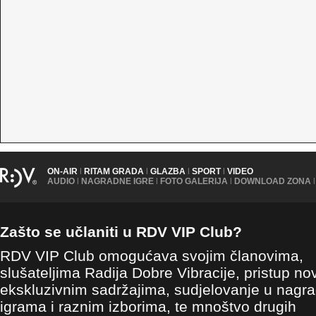
ON-AIR
|
RITAM GRADA
|
GLAZBA
|
SPORT
|
VIDEO
AUDIO
|
NAGRADNE IGRE
|
FOTO GALERIJA
|
DOWNLOAD ZONA
|
Zašto se učlaniti u RDV VIP Club?
RDV VIP Club omogućava svojim članovima,
slušateljima Radija Dobre Vibracije, pristup no
ekskluzivnim sadržajima, sudjelovanje u nagr
igrama i raznim izborima, te mnoštvo drugih