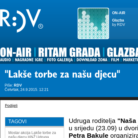
ON-AIR
Glazba
by RDV
Piše:
RDV
Četvrtak, 24.9.2015. 12:21
Podijeli
Udruga roditelja
"Naša 
TAGOVI
u srijedu (23.09) u dvor
Mostar
akcija
Lakše torbe za
Petra Bakule
organizira
našu djecu
HNŽ
Udruga