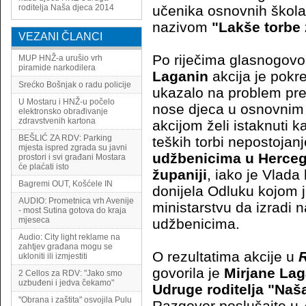
roditelja Naša djeca 2014
učenika osnovnih škola
nazivom
"Lakše torbe
VEZANI ČLANCI
Po riječima glasnogov
MUP HNŽ-a urušio vrh
piramide narkodilera
Laganin
akcija je pokr
Srećko Bošnjak o radu policije
ukazalo na problem pret
U Mostaru i HNŽ-u počelo
nose djeca u osnovnim
elektronsko obrađivanje
zdravstvenih kartona
akcijom želi istaknuti 
BEŠLIĆ ZA RDV: Parking
teških torbi nepostojan
mjesta ispred zgrada su javni
udžbenicima u Herce
prostori i svi građani Mostara
će plaćati isto
županiji
, iako je Vlada
Bagremi OUT, Košćele IN
donijela Odluku kojom 
AUDIO: Prometnica vrh Avenije
ministarstvu da izradi 
- most Sutina gotova do kraja
mjeseca
udžbenicima.
Audio: City light reklame na
zahtjev građana mogu se
O rezultatima akcije u
ukloniti ili izmjestiti
govorila je
Mirjane Lag
2 Cellos za RDV: "Jako smo
uzbuđeni i jedva čekamo"
Udruge roditelja
"Naša
"Obrana i zaštita" osvojila Pulu
Razgovor poslušajte u