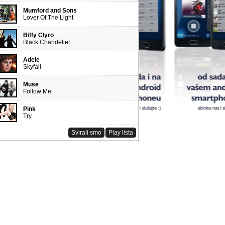
Mumford and Sons
Lover Of The Light
Biffy Clyro
Black Chandelier
Adele
Skyfall
Muse
Follow Me
Pink
Try
Svirali smo
Play lista