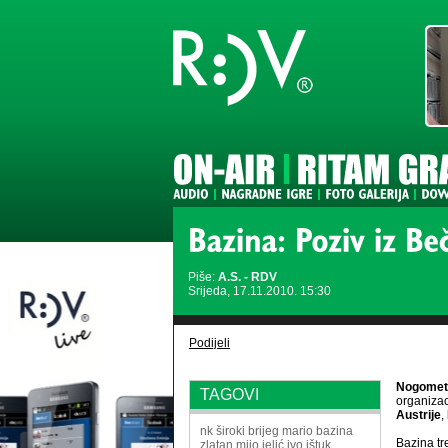
Piše:
A.S. - RDV
Srijeda, 17.11.2010. 15:30
Podijeli
Nogometn
TAGOVI
organizac
Austrije
,
nk široki brijeg
mario bazina
Bazina tr
zlatan mijo jelić
ivo ištuk