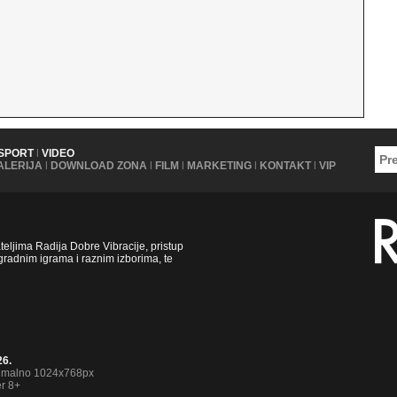
SPORT
|
VIDEO
ALERIJA
|
DOWNLOAD ZONA
|
FILM
|
MARKETING
|
KONTAKT
|
VIP
ljima Radija Dobre Vibracije, pristup
radnim igrama i raznim izborima, te
26.
nimalno 1024x768px
er 8+