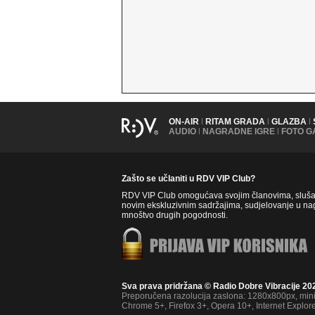
ON-AIR
|
RITAM GRADA
|
GLAZBA
|
AUDIO
|
NAGRADNE IGRE
|
FOTO G
Zašto se učlaniti u RDV VIP Club?
RDV VIP Club omogućava svojim članovima, slušate
novim ekskluzivnim sadržajima, sudjelovanje u nag
mnoštvo drugih pogodnosti.
Sva prava pridržana © Radio Dobre Vibracije 20
Preporučena razolucija zaslona: 1280x800px, mi
Chrome 5+, Firefox 3+, Opera 10+, Internet Explor