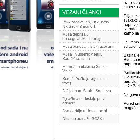
uz to s 
Susreti s
VEZANI ČLANCI
Prije nek
svakako v
Ištuk zadovoljan, FK Austria -
napravlje
NK Široki Brijeg 0:1
izgrađena
kamp na 
Musa debitira u
hercegovačkom derbiju
Taj kamp 
Musa ponosan, Ištuk razočaran
svlačioni
Musa i Musemić vjeruju,
Bazina je
Karačić se nada
Budućnost
pripremam
Mamići na utakmici Široki -
Velež
''Velika s
Dio zimsk
Kordić: Došlo je vrijeme za
boravka. T
trofej
kaže Baz
Još jednom Široki i Sarajevo
Njegovu i
''Igračima nedostaje pravi
odmor''
Pored pri
mogućnost
Dva derbija u Hercegovini
Dinamo pomaže GOŠK-u