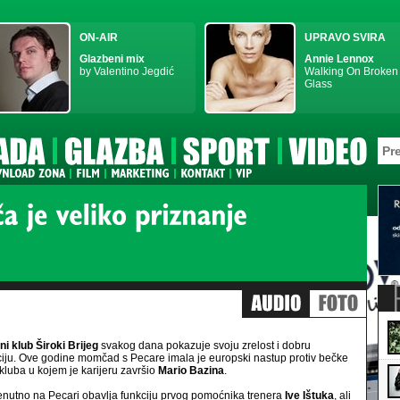
ON-AIR
UPRAVO SVIRA
Glazbeni mix
Annie Lennox
by Valentino Jegdić
Walking On Broken
Glass
i klub Široki Brijeg
svakog dana pokazuje svoju zrelost i dobru
iju. Ove godine momčad s Pecare imala je europski nastup protiv bečke
 kluba u kojem je karijeru završio
Mario Bazina
.
enutno na Pecari obavlja funkciju prvog pomoćnika trenera
Ive Ištuka
, ali