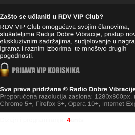
Zašto se učlaniti u RDV VIP Club?
RDV VIP Club omogućava svojim članovima,
slušateljima Radija Dobre Vibracije, pristup no
ekskluzivnim sadržajima, sudjelovanje u nagr
igrama i raznim izborima, te mnoštvo drugih
pogodnosti.
Sva prava pridržana © Radio Dobre Vibracij
Preporučena razolucija zaslona: 1280x800px
Chrome 5+, Firefox 3+, Opera 10+, Internet Ex
Dizajn i programiranje:
4
ants