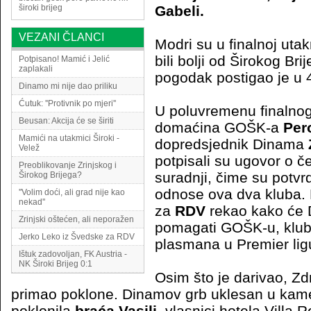
široki brijeg
Gabeli.
VEZANI ČLANCI
Modri su u finalnoj uta
bili bolji od Širokog Bri
Potpisano! Mamić i Jelić
zaplakali
pogodak postigao je u 
Dinamo mi nije dao priliku
Ćutuk: ''Protivnik po mjeri''
U poluvremenu finalnog
Beusan: Akcija će se širiti
domaćina GOŠK-a
Per
Mamići na utakmici Široki -
dopredsjednik Dinama
Velež
potpisali su ugovor o č
Preoblikovanje Zrinjskog i
suradnji, čime su potvrdi
Širokog Brijega?
odnose ova dva kluba. 
''Volim doći, ali grad nije kao
nekad''
za
RDV
rekao kako će 
Zrinjski oštećen, ali neporažen
pomagati GOŠK-u, klubu 
Jerko Leko iz Švedske za RDV
plasmana u Premier lig
Ištuk zadovoljan, FK Austria -
NK Široki Brijeg 0:1
Osim što je darivao, Zd
primao poklone. Dinamov grb uklesan u ka
poklonila
braća Vasilj
, vlasnici hotela Villa