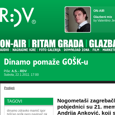
ON-AIR
Glazbeni mix
by Valentino Je
Piše:
A.S. - RDV
Subota, 22.1.2011. 17:00
Podijeli
Nogometaši zagrebač
TAGOVI
pobjednici su 21. mem
dinamo
zdravko mamić
igor
Andrija Anković, koji 
bišćan
gošk
pero pavlović
nk