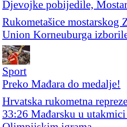
Djevojke pobijedile, Mosta
Rukometašice mostarskog Zr
Union Korneuburga izborile
Sport
Preko Mađara do medalje!
Hrvatska rukometna reprezen
33:26 Mađarsku u utakmici
Olimpijskim igrama.