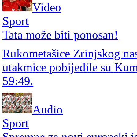
Video
Sport
Tata može biti ponosan!
Rukometašice Zrinjskog nast
utakmice pobijedile su Ku
59:49.
Audio
Sport
Spremne za novi europski is