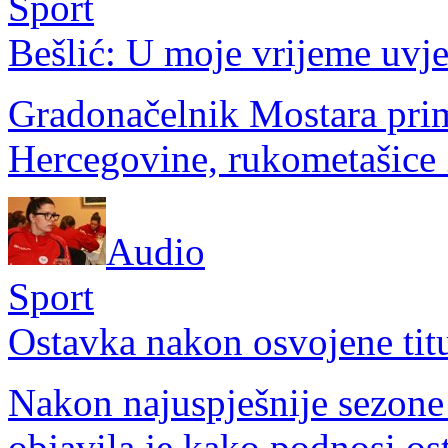
Sport
Bešlić: U moje vrijeme uvjet
Gradonačelnik Mostara prim
Hercegovine, rukometašice 
Audio
Sport
Ostavka nakon osvojene tit
Nakon najuspješnije sezone
objavila je kako podnosi os