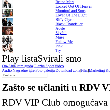
Bruno Mars
Locked Out Of Heaven
Mumford and Sons
Lover Of The Light
Biffy Clyro
Black Chandelier
Adele
Skyfall
Muse
Follow Me
Pink
Try
Play lista
Svirali smo
On-Air
|
Ritam grada
|
Glazba
|
Sport
|
Video
Audio
|
Nagradne igre
|
Foto galerija
|
Download zona
|
Film
|
Marketing
|
Ko
Zašto se učlaniti u RDV 
RDV VIP Club omogućava sv