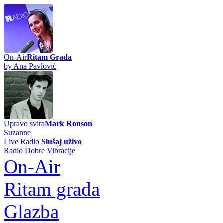
On-Air
Ritam Grada
by Ana Pavlović
Upravo svira
Mark Ronson
Suzanne
Live Radio
Slušaj uživo
Radio Dobre Vibracije
On-Air
Ritam grada
Glazba