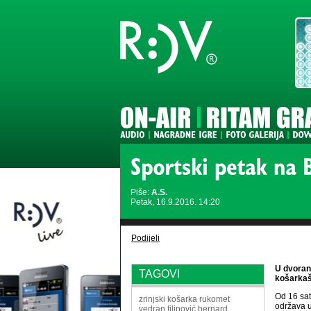
Piše:
A.S.
Petak, 16.9.2016. 14:20
Podijeli
U dvoran
TAGOVI
košarkaš
Od 16 sati
zrinjski
košarka
rukomet
održava u
vedran filipović
bernard