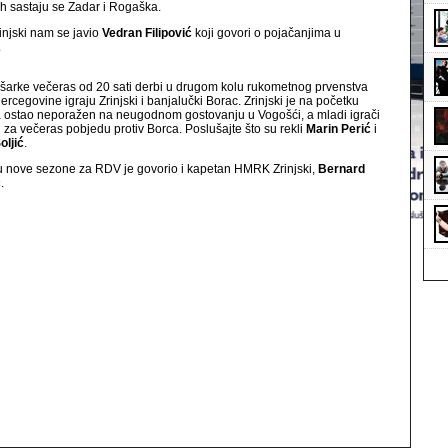
h sastaju se Zadar i Rogaška.
injski nam se javio
Vedran Filipović
koji govori o pojačanjima u
.
arke večeras od 20 sati derbi u drugom kolu rukometnog prvenstva
ercegovine igraju Zrinjski i banjalučki Borac. Zrinjski je na početku
 ostao neporažen na neugodnom gostovanju u Vogošći, a mladi igrači
u za večeras pobjedu protiv Borca. Poslušajte što su rekli
Marin Perić
i
oljić
.
u nove sezone za RDV je govorio i kapetan HMRK Zrinjski,
Bernard
ć
.