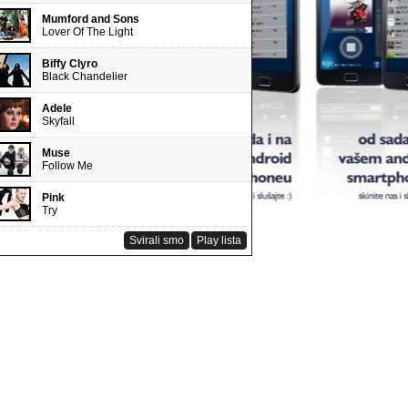
Mumford and Sons
Lover Of The Light
Biffy Clyro
Black Chandelier
Adele
Skyfall
Muse
Follow Me
Pink
Try
Svirali smo
Play lista