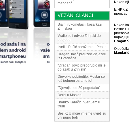
Nakon nji
mandarić
Iz HKK Zr
momčadi
VEZANI ČLANCI
Sjajni rukometaši i košarkaši
Nakon koš
Zrinjskog
Bosne i H
prvenstva
Vratio se i odveo Zrinjski do
najavljuj
pobjede
Dragan Š
I veliki Pešić poražen na Pecari
O početk
Mandari
Dragan Jović preuzeo Zvijezdu
iz Gradačca
''Dragan Jović preporučio mi je
dolazak u Zrinjski''
Djevojke pobijedile, Mostar se
još jednom osramotio!
''Djevojka od 20 pogodaka''
Derbi u Mostaru
Branko Karačić: Vjerujem u
titulu
Bešlić: U moje vrijeme uvjeti su
bili puno bolji