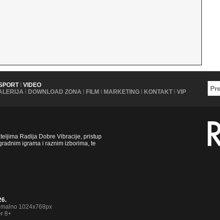
SPORT
|
VIDEO
ALERIJA
|
DOWNLOAD ZONA
|
FILM
|
MARKETING
|
KONTAKT
|
VIP
ljima Radija Dobre Vibracije, pristup
radnim igrama i raznim izborima, te
26.
nimalno 1024x768px
er 8+