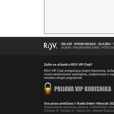
ON-AIR
|
RITAM GRADA
|
GLAZBA
|
AUDIO
|
NAGRADNE IGRE
|
FOTO G
Zašto se učlaniti u RDV VIP Club?
RDV VIP Club omogućava svojim članovima, slušate
novim ekskluzivnim sadržajima, sudjelovanje u nag
mnoštvo drugih pogodnosti.
Sva prava pridržana © Radio Dobre Vibracije 20
Preporučena razolucija zaslona: 1280x800px, mi
Chrome 5+, Firefox 3+, Opera 10+, Internet Explor