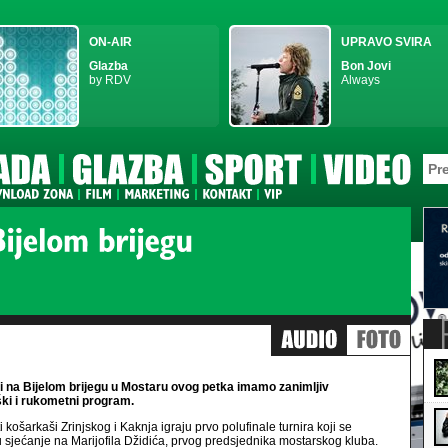
ON-AIR
UPRAVO SVIRA
Glazba
Bon Jovi
by RDV
Always
i na Bijelom brijegu u Mostaru ovog petka imamo zanimljiv
ki i rukometni program.
 košarkaši Zrinjskog i Kaknja igraju prvo polufinale turnira koji se
 sjećanje na Marijofila Džidića, prvog predsjednika mostarskog kluba.