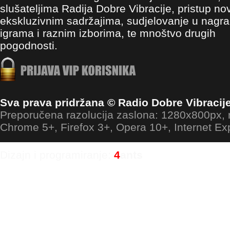
slušateljima Radija Dobre Vibracije, pristup no
ekskluzivnim sadržajima, sudjelovanje u nagr
igrama i raznim izborima, te mnoštvo drugih
pogodnosti.
Sva prava pridržana © Radio Dobre Vibracij
Preporučena razolucija zaslona: 1280x800px
Chrome 5+, Firefox 3+, Opera 10+, Internet Ex
Dizajn i programiranje:
4
ants