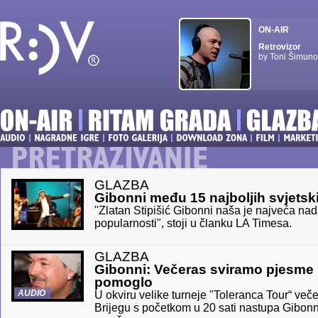
ON-AIR
Retrovizor
by Toni Šimuno
GLAZBA
Gibonni među 15 najboljih svjetsk
''Zlatan Stipišić Gibonni naša je najveća n
popularnosti", stoji u članku LA Timesa.
GLAZBA
Gibonni: Večeras sviramo pjesme 
pomoglo
AUDIO
U okviru velike turneje "Toleranca Tour“ več
Brijegu s početkom u 20 sati nastupa Gibonn