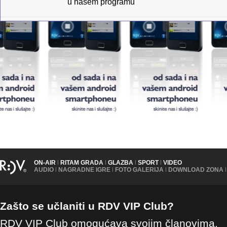
u našem programu
ON-AIR
|
RITAM GRADA
|
GLAZBA
|
SPORT
|
VIDEO
AUDIO
|
NAGRADNE IGRE
|
FOTO GALERIJA
|
DOWNLOAD ZONA
|
Zašto se učlaniti u RDV VIP Club?
RDV VIP Club omogućava svojim članovima,