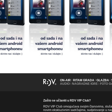
ON-AIR
|
RITAM GRADA
|
GLAZBA
|
AUDIO
|
NAGRADNE IGRE
|
FOTO G
Zašto se učlaniti u RDV VIP Club?
RDV VIP Club omogućava svojim članovima, slušate
novim ekskluzivnim sadržajima, sudjelovanje u nag