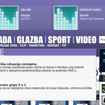
ON-AIR
UPRAVO SVIRA
Glazba
Davoli
by RDV
Stojim Na Kantunu
oška situacija normalna
 u slučaju pandemije gripe održao je danas u Mostaru svoj redoviti
riječi o aktualnoj epidemiološkoj situaciji na području HNŽ-a.
rotiv gripe 3 u 1
 da se cijepljenje obavi najkasnije do kraja listopada, odnosno početka