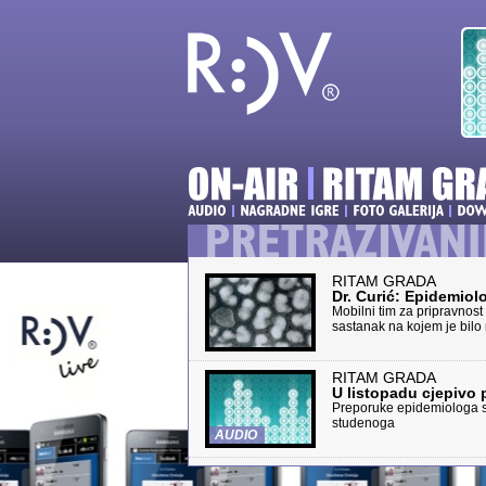
RITAM GRADA
Dr. Curić: Epidemiol
Mobilni tim za pripravnost
sastanak na kojem je bilo 
RITAM GRADA
U listopadu cjepivo p
Preporuke epidemiologa su
studenoga
AUDIO