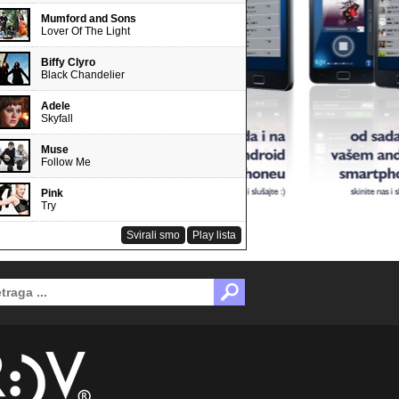
Mumford and Sons
Lover Of The Light
Biffy Clyro
Black Chandelier
Adele
Skyfall
Muse
Follow Me
Pink
Try
Svirali smo
Play lista