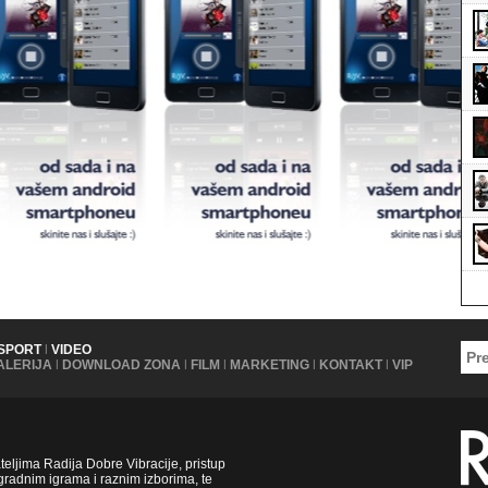
SPORT
|
VIDEO
ALERIJA
|
DOWNLOAD ZONA
|
FILM
|
MARKETING
|
KONTAKT
|
VIP
ljima Radija Dobre Vibracije, pristup
radnim igrama i raznim izborima, te