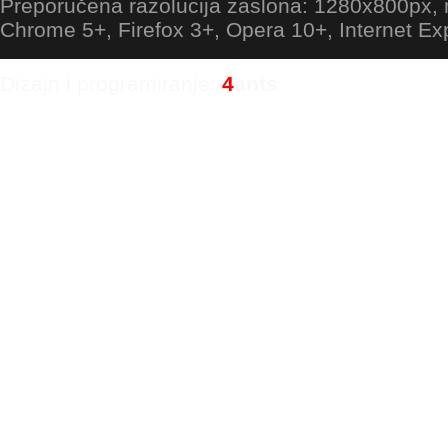
Preporučena razolucija zaslona: 1280x800px
Chrome 5+, Firefox 3+, Opera 10+, Internet Ex
Dizajn i programiranje:
4
ants