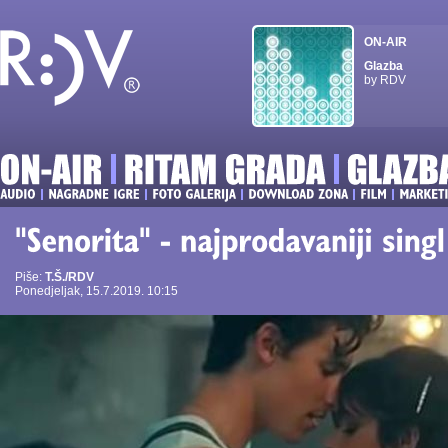
ON-AIR
Glazba
by RDV
Piše:
T.Š./RDV
Ponedjeljak, 15.7.2019. 10:15