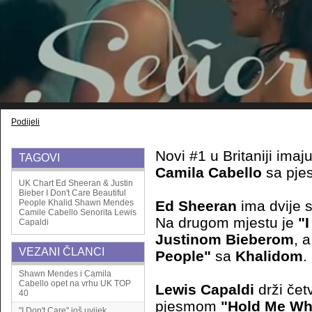
Podijeli
Novi #1 u Britaniji imaj
TAGOVI
Camila Cabello
sa pje
UK Chart
Ed Sheeran & Justin
Bieber
I Don't Care
Beautiful
People
Khalid
Shawn Mendes
Ed Sheeran
ima dvije 
Camile Cabello
Senorita
Lewis
Na drugom mjestu je
"I
Capaldi
Justinom Bieberom
, 
VEZANI ČLANCI
People"
sa
Khalidom
.
Shawn Mendes i Camila
Cabello opet na vrhu UK TOP
Lewis Capaldi
drži četv
40
pjesmom
"Hold Me Whi
"I Don't Care" još uvijek