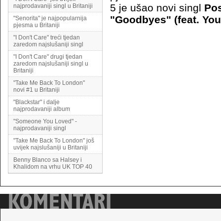
5 je ušao novi singl
Pos
najprodavaniji singl u Britaniji
"Goodbyes" (feat. Yo
"Senorita" je najpopularnija
pjesma u Britaniji
"I Don't Care" treći tjedan
zaredom najslušaniji singl
"I Don't Care" drugi tjedan
zaredom najslušaniji singl u
Britaniji
"Take Me Back To London"
novi #1 u Britaniji
"Blackstar" i dalje
najprodavaniji album
"Someone You Loved" -
najprodavaniji singl
"Take Me Back To London" još
uvijek najslušaniji u Britaniji
Benny Blanco sa Halsey i
Khalidom na vrhu UK TOP 40