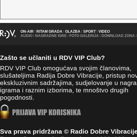
ON-AIR
|
RITAM GRADA
|
GLAZBA
|
SPORT
|
VIDEO
AUDIO
|
NAGRADNE IGRE
|
FOTO GALERIJA
|
DOWNLOAD ZONA
|
Zašto se učlaniti u RDV VIP Club?
RDV VIP Club omogućava svojim članovima,
slušateljima Radija Dobre Vibracije, pristup no
ekskluzivnim sadržajima, sudjelovanje u nagr
igrama i raznim izborima, te mnoštvo drugih
pogodnosti.
Sva prava pridržana © Radio Dobre Vibracij