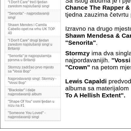
Sa istog albuma je i p
"I Don't Care" treći tjedan
zaredom najslušaniji singl
Chance The Rapper &
tjedna zauzima četvrtu 
"Senorita" - najprodavaniji
singl
Shawn Mendes i Camila
Izravno na drugo mjest
Cabello opet na vrhu UK TOP
40
Shawn Mendesa & Cam
"I Don't Care" drugi tjedan
"Senorita"
.
zaredom najslušaniji singl u
Britaniji
Stormzy
ima dva singl
"Senorita" je najpopularnija
najpordavanijih.
"Vossi
pjesma u Britaniji
"Crown"
na petom mjes
Stormzy zadržao prvo mjesto
sa "Vossi Bop"
Najprodavaniji singl: Stormzy -
Lewis Capaldi
predvodi
"Vossi Bop"
albuma sa materijalom
"Blackstar" i dalje
To A Hellish Extent".
najprodavaniji album
"Shape Of You" osmi tjedan u
nizu na #1
"Someone You Loved" -
najprodavaniji singl