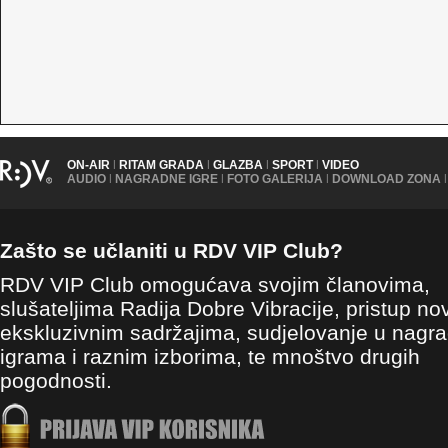
ON-AIR
|
RITAM GRADA
|
GLAZBA
|
SPORT
|
VIDEO
AUDIO
|
NAGRADNE IGRE
|
FOTO GALERIJA
|
DOWNLOAD ZONA
|
Zašto se učlaniti u RDV VIP Club?
RDV VIP Club omogućava svojim članovima,
slušateljima Radija Dobre Vibracije, pristup no
ekskluzivnim sadržajima, sudjelovanje u nagr
igrama i raznim izborima, te mnoštvo drugih
pogodnosti.