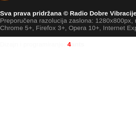
Sva prava pridržana © Radio Dobre Vibracij
Preporučena razolucija zaslona: 1280x800px
Chrome 5+, Firefox 3+, Opera 10+, Internet Ex
Dizajn i programiranje:
4
ants