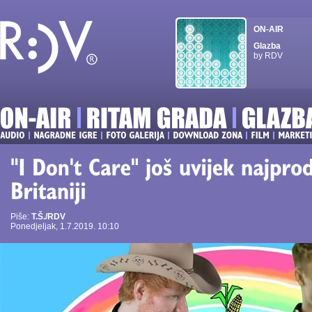
ON-AIR
Glazba
by RDV
Piše:
T.Š./RDV
Ponedjeljak, 1.7.2019. 10:10