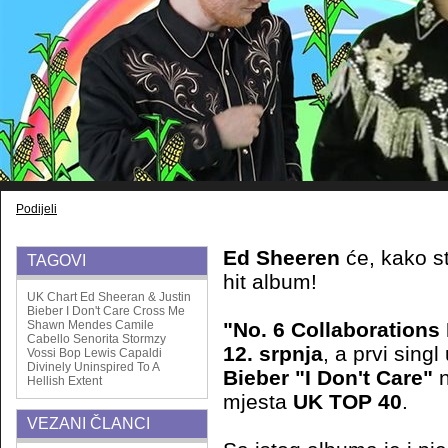
Podijeli
Ed Sheeren
će, kako st
TAGOVI
hit album!
UK Chart
Ed Sheeran & Justin
Bieber
I Don't Care
Cross Me
Shawn Mendes
Camile
"No. 6 Collaborations 
Cabello
Senorita
Stormzy
12. srpnja
, a prvi sing
Vossi Bop
Lewis Capaldi
Divinely Uninspired To A
Bieber "I Don't Care"
n
Hellish Extent
mjesta
UK TOP 40
.
VEZANI ČLANCI