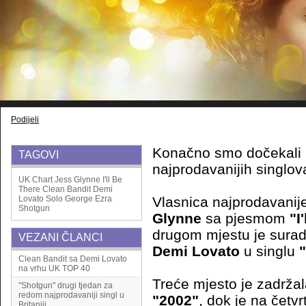
Podijeli
Konačno smo dočekali 
TAGOVI
najprodavanijih singlova 
UK Chart
Jess Glynne
I'll Be
There
Clean Bandit
Demi
Lovato
Solo
George Ezra
Vlasnica najprodavanij
Shotgun
Glynne
sa pjesmom
"I
drugom mjestu je sura
VEZANI ČLANCI
Demi Lovato
u singlu
Clean Bandit sa Demi Lovato
na vrhu UK TOP 40
Treće mjesto je zadrža
"Shotgun" drugi tjedan za
redom najprodavaniji singl u
"2002"
, dok je na četv
Britaniji