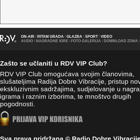
ON-AIR
|
RITAM GRADA
|
GLAZBA
|
SPORT
|
VIDEO
AUDIO
|
NAGRADNE IGRE
|
FOTO GALERIJA
|
DOWNLOAD ZONA
|
Zašto se učlaniti u RDV VIP Club?
RDV VIP Club omogućava svojim članovima,
slušateljima Radija Dobre Vibracije, pristup no
ekskluzivnim sadržajima, sudjelovanje u nagr
igrama i raznim izborima, te mnoštvo drugih
pogodnosti.
Sva prava pridržana © Radio Dobre Vibracij