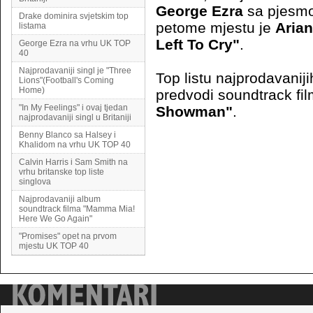
George Ezra
sa pjes
Drake dominira svjetskim top
petome mjestu je
Aria
listama
Left To Cry"
.
George Ezra na vrhu UK TOP
40
Najprodavaniji singl je "Three
Top listu najprodavaniji
Lions"(Football's Coming
Home)
predvodi soundtrack fi
"In My Feelings" i ovaj tjedan
Showman"
.
najprodavaniji singl u Britaniji
Benny Blanco sa Halsey i
Khalidom na vrhu UK TOP 40
Calvin Harris i Sam Smith na
vrhu britanske top liste
singlova
Najprodavaniji album
soundtrack filma "Mamma Mia!
Here We Go Again"
"Promises" opet na prvom
mjestu UK TOP 40