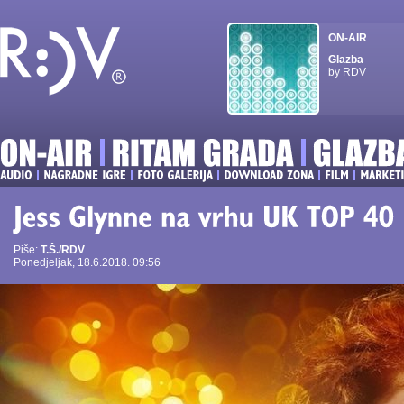
ON-AIR
Glazba
by RDV
Piše:
T.Š./RDV
Ponedjeljak, 18.6.2018. 09:56