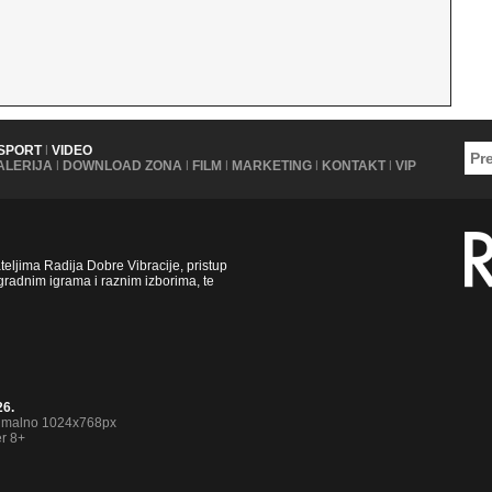
SPORT
|
VIDEO
ALERIJA
|
DOWNLOAD ZONA
|
FILM
|
MARKETING
|
KONTAKT
|
VIP
ljima Radija Dobre Vibracije, pristup
radnim igrama i raznim izborima, te
26.
nimalno 1024x768px
er 8+