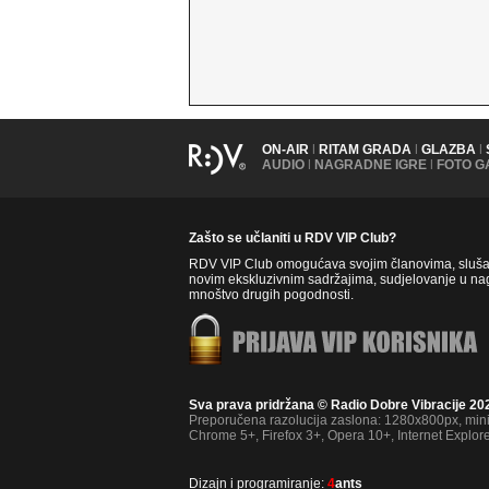
ON-AIR
|
RITAM GRADA
|
GLAZBA
|
AUDIO
|
NAGRADNE IGRE
|
FOTO G
Zašto se učlaniti u RDV VIP Club?
RDV VIP Club omogućava svojim članovima, slušate
novim ekskluzivnim sadržajima, sudjelovanje u nag
mnoštvo drugih pogodnosti.
Sva prava pridržana © Radio Dobre Vibracije 20
Preporučena razolucija zaslona: 1280x800px, mi
Chrome 5+, Firefox 3+, Opera 10+, Internet Explor
Dizajn i programiranje:
4
ants