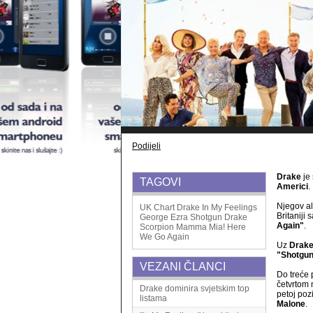
Podijeli
Drake
je
TAGOVI
Americi
.
Njegov 
UK Chart
Drake
In My Feelings
Britaniji
George Ezra
Shotgun
Drake
Again"
.
Scorpion
Mamma Mia! Here
We Go Again
Uz
Drak
"Shotgu
VEZANI ČLANCI
Do treće 
četvrtom 
Drake dominira svjetskim top
petoj pozi
listama
Malone
.