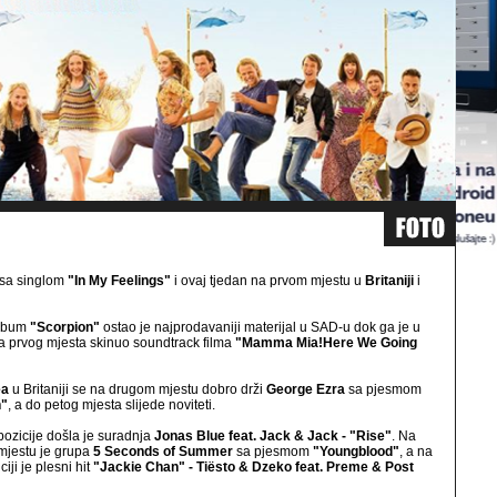
 sa singlom
"In My Feelings"
i ovaj tjedan na prvom mjestu u
Britaniji
i
album
"Scorpion"
ostao je najprodavaniji materijal u SAD-u dok ga je u
 sa prvog mjesta skinuo soundtrack filma
"Mamma Mia!Here We Going
ea
u Britaniji se na drugom mjestu dobro drži
George Ezra
sa pjesmom
n"
, a do petog mjesta slijede noviteti.
pozicije došla je suradnja
Jonas Blue feat. Jack & Jack - "Rise"
. Na
mjestu je grupa
5 Seconds of Summer
sa pjesmom
"Youngblood"
, a na
ciji je plesni hit
"Jackie Chan" - Tiësto & Dzeko feat. Preme & Post