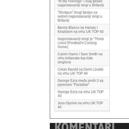
"In My Feelings" i ovaj tjedan
najprodavaniji singl u Britaniji
"Shotgun" drugi tjedan za
redom najprodavaniji singl u
Britaniji
Benny Blanco sa Halsey i
Khalidom na vrhu UK TOP 40
Najprodavaniji singl je "Three
Lions"(Football's Coming
Home)
Calvin Harris i Sam Smith na
vrhu britanske top liste
singlova
Clean Bandit sa Demi Lovato
na vrhu UK TOP 40
George Ezra među prvih 5 sa
pjesmom "Paradise"
George Ezra na vrhu UK TOP
40
Jess Glynne na vrhu UK TOP
40