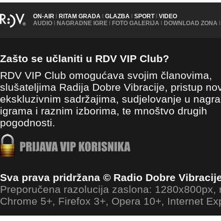
ON-AIR
|
RITAM GRADA
|
GLAZBA
|
SPORT
|
VIDEO
AUDIO
|
NAGRADNE IGRE
|
FOTO GALERIJA
|
DOWNLOAD ZONA
|
Zašto se učlaniti u RDV VIP Club?
RDV VIP Club omogućava svojim članovima,
slušateljima Radija Dobre Vibracije, pristup no
ekskluzivnim sadržajima, sudjelovanje u nagr
igrama i raznim izborima, te mnoštvo drugih
pogodnosti.
Sva prava pridržana © Radio Dobre Vibracij
Preporučena razolucija zaslona: 1280x800px
Chrome 5+, Firefox 3+, Opera 10+, Internet Ex