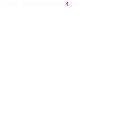
Dizajn i programiranje:
4
ants