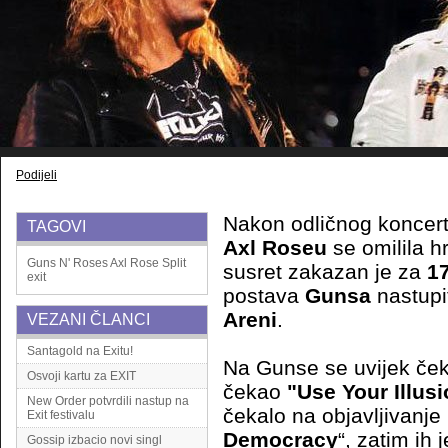
Podijeli
Nakon odličnog koncert
TAGOVI
Axl Roseu
se omilila h
Guns N' Roses
Axl Rose
Split
susret zakazan je za
17
exit
postava
Gunsa
nastupi
Areni
.
VEZANI ČLANCI
Santagold na Exitu!
Na Gunse se uvijek če
Osvoji kartu za EXIT
čekao
"Use Your Illus
New Order potvrdili nastup na
čekalo na objavljivanje
Exit festivalu
Democracy
“, zatim ih
Gossip izbacio novi singl