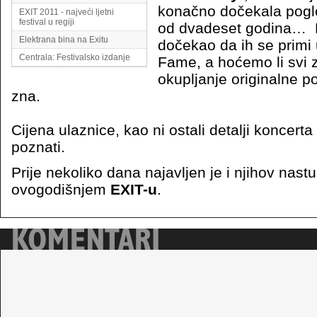
konačno dočekala pogle
EXIT 2011 - najveći ljetni
festival u regiji
od dvadeset godina… 
Elektrana bina na Exitu
dočekao da ih se primi 
Centrala: Festivalsko izdanje
Fame, a hoćemo li svi 
okupljanje originalne 
zna.
Cijena ulaznice, kao ni ostali detalji koncerta
poznati.
Prije nekoliko dana najavljen je i njihov nast
ovogodišnjem
EXIT-u
.