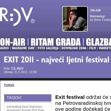
ON-AIR
Retrovizor
by Boris Čerku
Piše:
T.Š.-RDV
Utorak, 31.5.2011. 13:58
Podijeli
Exit festival
održat će 
TAGOVI
na Petrovaradinskoj tv
exit
festival
Novi Sad
Anes
ove godine dočekati će 
Husanović
Arcade Fire
Pulp