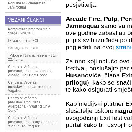
Portishead
Grinderman
posjetitelja.
Jamiroquai
Arcade Fire, Pulp, Po
VEZANI ČLANCI
Jamiroquai
samo su ne
Kompletiran program Main
ove godine zabavljati po
Stage Exita 2011
popis svih izođača po 
Osvoji kartu za EXIT
pogledati na ovoj
strani
Santagold na Exitu!
T-Mobile INmusic festival - 21. i
22. lipnja
Za one koji odluče ove 
Centrala: Večeras
festival, poslušajte par
predstavljamo nove albume
Husanovića
, člana Exi
Arcade Fire i Best Coast
prilogu
), kako se snać
Centrala: Večeras
predstavljamo Jamiroquai i
te kako osigurati smješt
Vagabon
Centrala: Večeras
predstavljamo Dana
Kao medijski partner E
Auerbacha - "Waiting On A
slušatelje uskoro
nagra
Song"
ovogodišnji Exit festiva
Centrala: Večeras
predstavljamo Babyshambles -
portal kako bi osvojili 
"Sequel To Prequel"