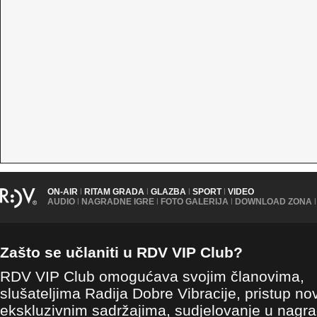
ON-AIR
|
RITAM GRADA
|
GLAZBA
|
SPORT
|
VIDEO
AUDIO
|
NAGRADNE IGRE
|
FOTO GALERIJA
|
DOWNLOAD ZONA
|
Zašto se učlaniti u RDV VIP Club?
RDV VIP Club omogućava svojim članovima,
slušateljima Radija Dobre Vibracije, pristup no
ekskluzivnim sadržajima, sudjelovanje u nagr