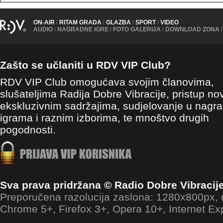
ON-AIR
|
RITAM GRADA
|
GLAZBA
|
SPORT
|
VIDEO
AUDIO
|
NAGRADNE IGRE
|
FOTO GALERIJA
|
DOWNLOAD ZONA
|
Zašto se učlaniti u RDV VIP Club?
RDV VIP Club omogućava svojim članovima,
slušateljima Radija Dobre Vibracije, pristup no
ekskluzivnim sadržajima, sudjelovanje u nagr
igrama i raznim izborima, te mnoštvo drugih
pogodnosti.
Sva prava pridržana © Radio Dobre Vibracij
Preporučena razolucija zaslona: 1280x800px
Chrome 5+, Firefox 3+, Opera 10+, Internet Ex