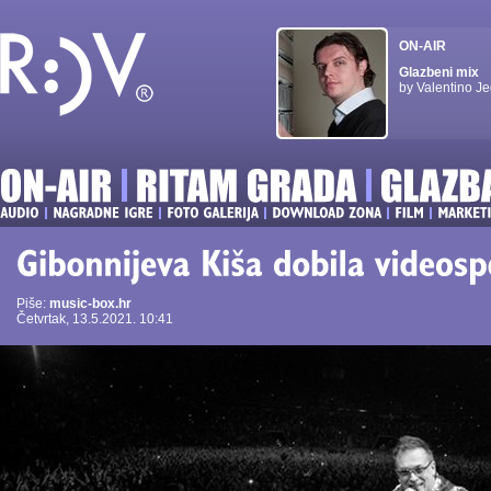
ON-AIR
Glazbeni mix
by Valentino Je
Piše:
music-box.hr
Četvrtak, 13.5.2021. 10:41