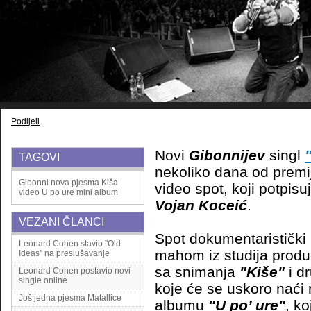
Podijeli
Novi
Gibonnijev
singl
TAGOVI
nekoliko dana od premije
Gibonni
nova pjesma
Kiša
video spot, koji potpisuj
video
U po ure
mini album
Vojan Koceić
.
VEZANI ČLANCI
Spot dokumentaristički
Leonard Cohen stavio ''Old
mahom iz studija prod
Ideas'' na preslušavanje
sa snimanja
"Kiše"
i d
Leonard Cohen postavio novi
single online
koje će se uskoro naći
Još jedna pjesma Matallice
albumu
"U po’ ure"
, ko