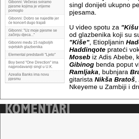
Gibonni: Večeras sviramo
singl donijeti ukupno p
pjesme kojima je vrijeme
pomoglo
pjesama.
Gibonni: Dobro se najedite jer
će koncert dugo trajati
U video spotu za
"Kišu
Gibonni: "Uz moje pjesme se
od glazbenika koji su s
začinju djeca..."
"Kiše"
, Etiopljanin
Had
Gibonni među 15 najboljih
svjetskih glazbenika
Haddinqote
prateći vo
Elemental predstavili ''Ljeto''
Moseb
iz Adis Abebe, 
Boy bend ''One Direction'' ima
Gibinog
benda poput vi
najprodavaniji singl u U.K.
Ramljaka
, bubnjara
Br
Azealia Banks ima novu
gitarista
Nikša Bratoš
,
pjesmu
Nkeyeme u Zambiji i dr