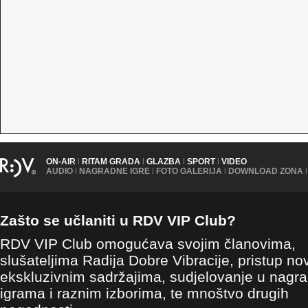
ON-AIR
|
RITAM GRADA
|
GLAZBA
|
SPORT
|
VIDEO
AUDIO
|
NAGRADNE IGRE
|
FOTO GALERIJA
|
DOWNLOAD ZONA
|
Zašto se učlaniti u RDV VIP Club?
RDV VIP Club omogućava svojim članovima,
slušateljima Radija Dobre Vibracije, pristup no
ekskluzivnim sadržajima, sudjelovanje u nagr
igrama i raznim izborima, te mnoštvo drugih