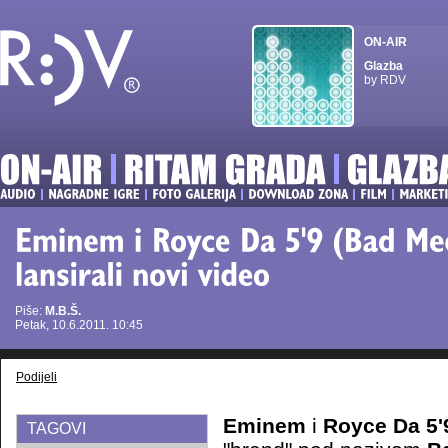
ON-AIR
Glazba
by RDV
Piše:
M.B.Š.
Petak, 10.6.2011. 10:45
Podijeli
Eminem
i
Royce Da 5'
TAGOVI