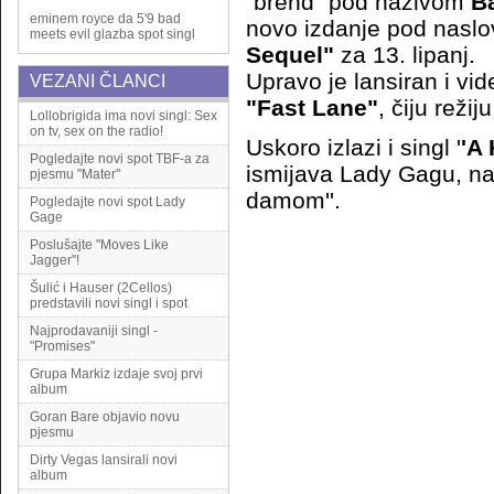
"brend" pod nazivom
B
eminem
royce da 5'9
bad
novo izdanje pod nas
meets evil
glazba
spot
singl
Sequel"
za 13. lipanj.
Upravo je lansiran i vid
VEZANI ČLANCI
"Fast Lane"
, čiju reži
Lollobrigida ima novi singl: Sex
on tv, sex on the radio!
Uskoro izlazi i singl '
'A 
Pogledajte novi spot TBF-a za
ismijava Lady Gagu, na
pjesmu ''Mater''
damom''.
Pogledajte novi spot Lady
Gage
Poslušajte ''Moves Like
Jagger''!
Šulić i Hauser (2Cellos)
predstavili novi singl i spot
Najprodavaniji singl -
"Promises"
Grupa Markiz izdaje svoj prvi
album
Goran Bare objavio novu
pjesmu
Dirty Vegas lansirali novi
album