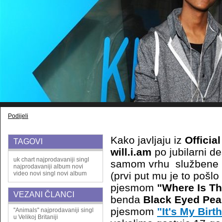
Podijeli
Kako javljaju iz
Offici
TAGOVI
will.i.am
po jubilarni de
uk chart
najprodavaniji singl
samom vrhu službene br
najprodavaniji album
novi
video
novi singl
novi album
(prvi put mu je to pošl
pjesmom
"Where Is Th
VEZANI ČLANCI
benda
Black Eyed Pea
pjesmom
"It's My Birt
''Animals'' najprodavaniji singl
u Velikoj Britaniji