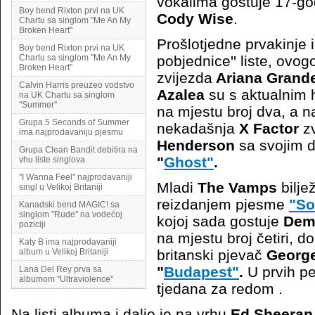
vokalima gostuje 17-god
Boy bend Rixton prvi na UK
Cody Wise
.
Chartu sa singlom ''Me An My
Broken Heart''
Prošlotjedne prvakinje i 
Boy bend Rixton prvi na UK
Chartu sa singlom ''Me An My
pobjednice'' liste, ovo
Broken Heart''
zvijezda
Ariana Grand
Calvin Harris preuzeo vodstvo
Azalea
su s aktualnim 
na UK Chartu sa singlom
''Summer''
na mjestu broj dva, a n
Grupa 5 Seconds of Summer
nekadašnja
X Factor
zv
ima najprodavaniju pjesmu
Henderson
sa svojim d
Grupa Clean Bandit debitira na
"
Ghost"
.
vhu liste singlova
''I Wanna Feel'' najprodavaniji
Mladi
The Vamps
bilje
singl u Velikoj Britaniji
reizdanjem pjesme
"So
Kanadski bend MAGIC! sa
singlom ''Rude'' na vodećoj
kojoj sada gostuje
Dem
poziciji
na mjestu broj četiri, 
Katy B ima najprodavaniji
album u Velikoj Britaniji
britanski pjevač
George
"
Budapest"
.
U prvih pe
Lana Del Rey prva sa
albumom ''Ultraviolence''
tjedana za redom .
Na listi albuma i dalje je na vrhu
Ed Sheeran