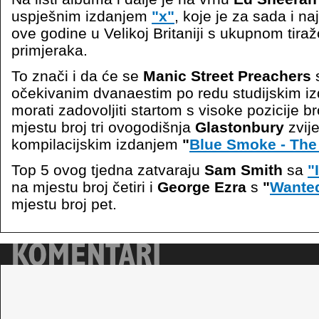
uspješnim izdanjem
"x"
, koje je za sada i n
ove godine u Velikoj Britaniji s ukupnom tir
primjeraka.
To znači i da će se
Manic Street Preachers
očekivanim dvanaestim po redu studijskim 
morati zadovoljiti startom s visoke pozicije br
mjestu broj tri ovogodišnja
Glastonbury
zvij
kompilacijskim izdanjem
"
Blue Smoke - The 
Top 5 ovog tjedna zatvaraju
Sam Smith
sa
"
na mjestu broj četiri i
George Ezra
s
"
Wante
mjestu broj pet.