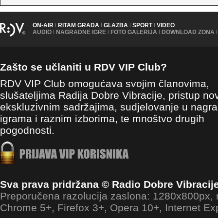
ON-AIR
|
RITAM GRADA
|
GLAZBA
|
SPORT
|
VIDEO
AUDIO
|
NAGRADNE IGRE
|
FOTO GALERIJA
|
DOWNLOAD ZONA
|
Zašto se učlaniti u RDV VIP Club?
RDV VIP Club omogućava svojim članovima,
slušateljima Radija Dobre Vibracije, pristup no
ekskluzivnim sadržajima, sudjelovanje u nagr
igrama i raznim izborima, te mnoštvo drugih
pogodnosti.
Sva prava pridržana © Radio Dobre Vibracij
Preporučena razolucija zaslona: 1280x800px
Chrome 5+, Firefox 3+, Opera 10+, Internet Ex