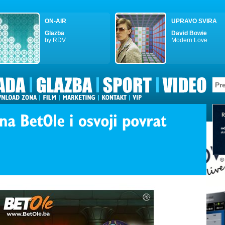
ON-AIR
UPRAVO SVIRA
Glazba
David Bowie
by RDV
Modern Love