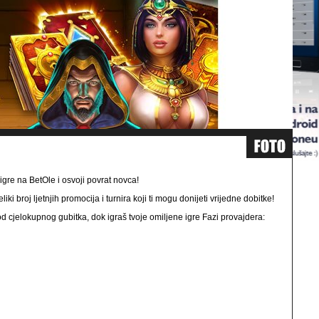
e igre na BetOle i osvoji povrat novca!
i broj ljetnjih promocija i turnira koji ti mogu donijeti vrijedne dobitke!
 od cjelokupnog gubitka, dok igraš tvoje omiljene igre Fazi provajdera: