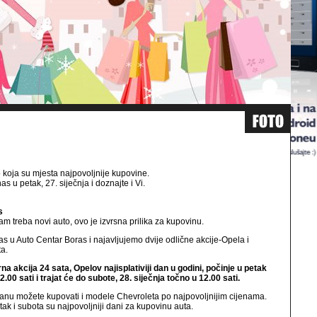
koja su mjesta najpovoljnije kupovine.
as u petak, 27. siječnja i doznajte i Vi.
s
am treba novi auto, ovo je izvrsna prilika za kupovinu.
s u Auto Centar Boras i najavljujemo dvije odlične akcije-Opela i
a.
a akcija 24 sata, Opelov najisplativiji dan u godini, počinje u petak
2.00 sati i trajat će do subote, 28. siječnja točno u 12.00 sati.
anu možete kupovati i modele Chevroleta po najpovoljnijim cijenama.
tak i subota su najpovoljniji dani za kupovinu auta.