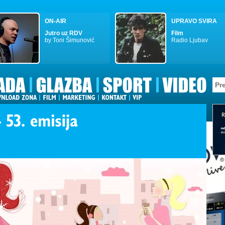
ON-AIR
UPRAVO SVIRA
Jutro uz RDV
Film
by Toni Šimunović
Radio Ljubav