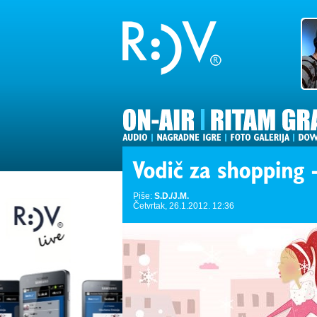
Piše:
S.D./J.M.
Četvrtak, 26.1.2012. 12:36