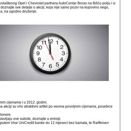
 ovlaštenog Opel i Chevrolet partnera AutoCentar Boras na Bišću polju i iz
 doznajte sve detalje o akciji, koja nije samo poziv na kupovinu nego,
ga, na ugodno druženje.
jnim cijenama i u 2012. godini.
ciji su vrlo atraktivni artikli po veoma povoljnim cijenama, posebice
 tonere.
slavljaju ove subote, doznajte u emisiji.
 putem Vise UniCredit banke do 12 mjeseci bez kamata, te Raiffeisen