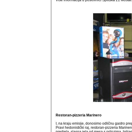
Više informacija u poslovnici Splitska 21 Mostar
Restoran-pizzeria Marinero
I, na kraju emisije, donosimo odličnu gastro p
Pravi hedonistički raj, restoran-pizzeria Marin
predjela, slasna jela od mesa s prilozima, talija