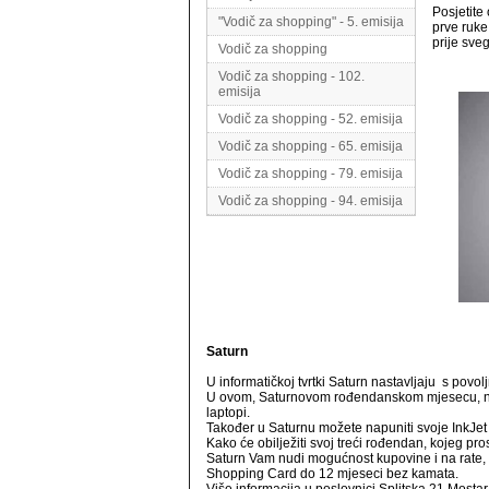
Posjetite
"Vodič za shopping" - 5. emisija
prve ruke
prije sve
Vodič za shopping
Vodič za shopping - 102.
emisija
Vodič za shopping - 52. emisija
Vodič za shopping - 65. emisija
Vodič za shopping - 79. emisija
Vodič za shopping - 94. emisija
Saturn
U informatičkoj tvrtki Saturn nastavljaju s povol
U ovom, Saturnovom rođendanskom mjesecu, na ak
laptopi.
Također u Saturnu možete napuniti svoje InkJet
Kako će obilježiti svoj treći rođendan, kojeg pro
Saturn Vam nudi mogućnost kupovine i na rate,
Shopping Card do 12 mjeseci bez kamata.