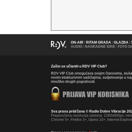
ON-AIR
|
RITAM GRADA
|
GLAZBA
|
AUDIO
|
NAGRADNE IGRE
|
FOTO G
Zašto se učlaniti u RDV VIP Club?
RDV VIP Club omogućava svojim članovima, slušate
novim ekskluzivnim sadržajima, sudjelovanje u nag
mnoštvo drugih pogodnosti.
Sva prava pridržana © Radio Dobre Vibracije 20
Preporučena razolucija zaslona: 1280x800px, mi
Chrome 5+, Firefox 3+, Opera 10+, Internet Explor