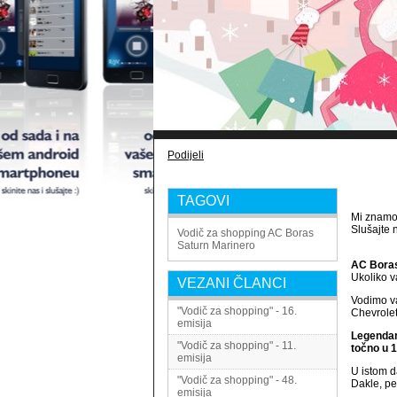
Podijeli
TAGOVI
Mi znamo 
Slušajte n
Vodič za shopping
AC Boras
Saturn
Marinero
AC Bora
Ukoliko v
VEZANI ČLANCI
Vodimo va
"Vodič za shopping" - 16.
Chevrolet
emisija
Legendarn
"Vodič za shopping" - 11.
točno u 1
emisija
U istom d
"Vodič za shopping" - 48.
Dakle, pe
emisija