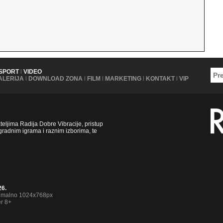
SPORT
|
VIDEO
ALERIJA
|
DOWNLOAD ZONA
|
FILM
|
MARKETING
|
KONTAKT
|
VIP
ljima Radija Dobre Vibracije, pristup
radnim igrama i raznim izborima, te
26.
nimalno 1024x768px
er 8+