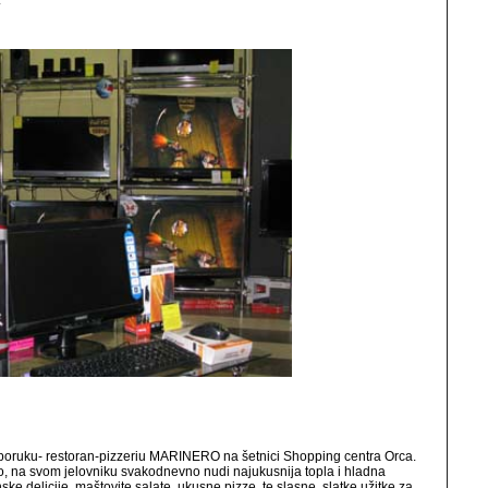
.
reporuku- restoran-pizzeriu MARINERO na šetnici Shopping centra Orca.
ero, na svom jelovniku svakodnevno nudi najukusnija topla i hladna
nske delicije, maštovite salate, ukusne pizze, te slasne, slatke užitke za