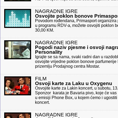
NAGRADNE IGRE
Osvojite poklon bonove Primaspo
Povodom rođendana, Primasport organizira pr
u programu RDV-a, možete osvojiti poklon b
30,00 KM.
NAGRADNE IGRE
Pogodi naziv pjesme i osvoji nagr
Personality
Igrajte se sa nama, svaki radni dan u razdobl
osvojite vrijedne poklon bonove parfumerije 
prizemlju Prodajnog centra Mostar.
FILM
Osvoji karte za Laku u Oxygenu
Osvojite karte za Lakin koncert, u subotu, 1
VIDEO
Sponzor karata je Bavaria pivo, koje će vas
u emisiji Phone Box, u kojem ćemo i ugostiti
koncert.
NAGRADNE IGRE