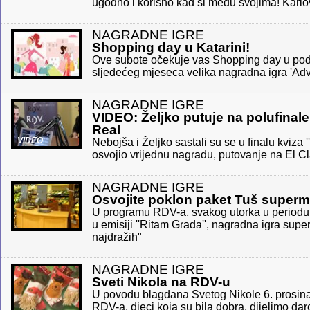
ugodno i korisno kad si među svojima! Karl
NAGRADNE IGRE
Shopping day u Katarini!
Ove subote očekuje vas Shopping day u pod
sljedećeg mjeseca velika nagradna igra 'Adve
NAGRADNE IGRE
VIDEO: Željko putuje na polufinale
Real
VIDEO
Nebojša i Željko sastali su se u finalu kviza '
osvojio vrijednu nagradu, putovanje na El Cl
NAGRADNE IGRE
Osvojite poklon paket Tuš superm
U programu RDV-a, svakog utorka u periodu
u emisiji ''Ritam Grada'', nagradna igra sup
najdražih"
NAGRADNE IGRE
Sveti Nikola na RDV-u
U povodu blagdana Svetog Nikole 6. prosin
RDV-a, djeci koja su bila dobra, dijelimo dar