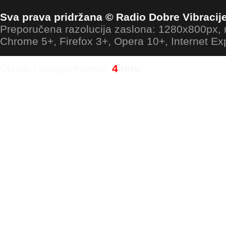
Sva prava pridržana © Radio Dobre Vibracij
Preporučena razolucija zaslona: 1280x800px
Chrome 5+, Firefox 3+, Opera 10+, Internet Ex
Dizajn i programiranje:
4
ants