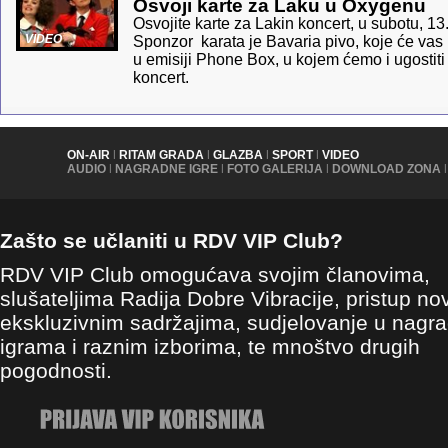
Osvoji karte za Laku u Oxygenu
Osvojite karte za Lakin koncert, u subotu, 1
VIDEO
Sponzor karata je Bavaria pivo, koje će vas
u emisiji Phone Box, u kojem ćemo i ugostiti
koncert.
ON-AIR
|
RITAM GRADA
|
GLAZBA
|
SPORT
|
VIDEO
AUDIO
|
NAGRADNE IGRE
|
FOTO GALERIJA
|
DOWNLOAD ZONA
|
Zašto se učlaniti u RDV VIP Club?
RDV VIP Club omogućava svojim članovima,
slušateljima Radija Dobre Vibracije, pristup no
ekskluzivnim sadržajima, sudjelovanje u nagr
igrama i raznim izborima, te mnoštvo drugih
pogodnosti.