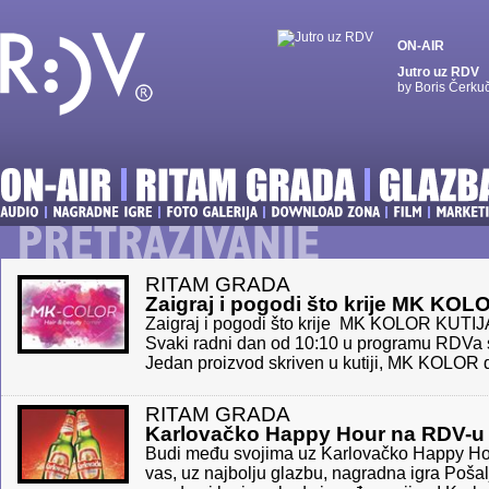
ON-AIR
Jutro uz RDV
by Boris Čerku
RITAM GRADA
Zaigraj i pogodi što krije MK KO
Zaigraj i pogodi što krije MK KOLOR KUTIJ
Svaki radni dan od 10:10 u programu RDVa 
Jedan proizvod skriven u kutiji, MK KOLOR d
RITAM GRADA
Karlovačko Happy Hour na RDV-u
Budi među svojima uz Karlovačko Happy Hou
vas, uz najbolju glazbu, nagradna igra Pošalj