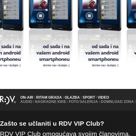
ON-AIR
|
RITAM GRADA
|
GLAZBA
|
SPORT
|
VIDEO
AUDIO
|
NAGRADNE IGRE
|
FOTO GALERIJA
|
DOWNLOAD ZONA
|
Zašto se učlaniti u RDV VIP Club?
RDV VIP Club omogućava svojim članovima,