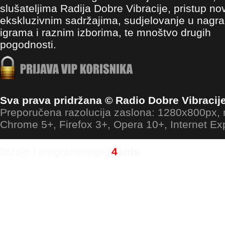
slušateljima Radija Dobre Vibracije, pristup no
ekskluzivnim sadržajima, sudjelovanje u nagr
igrama i raznim izborima, te mnoštvo drugih
pogodnosti.
Sva prava pridržana © Radio Dobre Vibracij
Preporučena razolucija zaslona: 1280x800px
Chrome 5+, Firefox 3+, Opera 10+, Internet Ex
Dizajn i programiranje:
4
ants