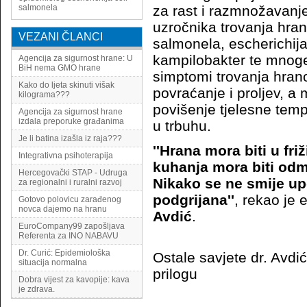
salmonela
za rast i razmnožavanje
uzročnika trovanja hra
VEZANI ČLANCI
salmonela, escherichija 
kampilobakter te mnoge
Agencija za sigurnost hrane: U
BiH nema GMO hrane
simptomi trovanja hra
Kako do ljeta skinuti višak
povraćanje i proljev, a m
kilograma???
povišenje tjelesne tempe
Agencija za sigurnost hrane
izdala preporuke građanima
u trbuhu.
Je li batina izašla iz raja???
''Hrana mora biti u friž
Integrativna psihoterapija
kuhanja mora biti odm
Hercegovački STAP - Udruga
Nikako se ne smije upo
za regionalni i ruralni razvoj
podgrijana''
, rekao je
Gotovo polovicu zarađenog
novca dajemo na hranu
Avdić
.
EuroCompany99 zapošljava
Referenta za INO NABAVU
Dr. Curić: Epidemiološka
Ostale savjete dr. Avdi
situacija normalna
prilogu
Dobra vijest za kavopije: kava
je zdrava.