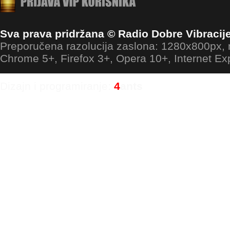
Sva prava pridržana © Radio Dobre Vibracij
Preporučena razolucija zaslona: 1280x800px
Chrome 5+, Firefox 3+, Opera 10+, Internet Ex
Dizajn i programiranje:
4
ants