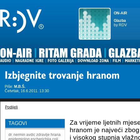
ON-AIR
Glazba
by RDV
Piše:
M.B.Š.
Četvrtak, 16.6.2011. 13:30
Podijeli
Za vrijeme ljetnih mjese
TAGOVI
hranom je najveći zbog
dr. nermin avdic
zdravlje
hrana
i visokog stupnja vlažno
epidemiolog
escherichija coli