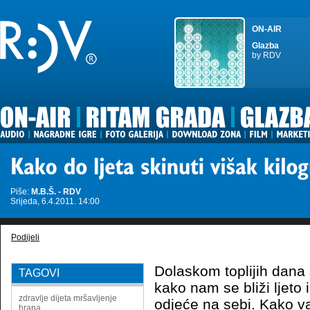
ON-AIR
Glazba
by RDV
Piše:
M.B.Š. - RDV
Srijeda, 6.4.2011. 14:00
Podijeli
Dolaskom toplijih dana
TAGOVI
kako nam se bliži ljet
zdravlje
dijeta
mršavljenje
odjeće na sebi. Kako v
hrana