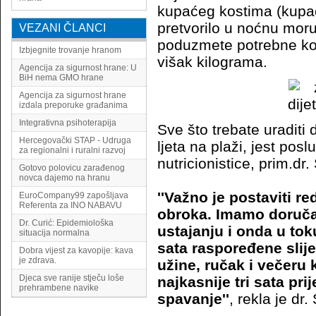
kupaćeg kostima (kupać
pretvorilo u noćnu moru
VEZANI ČLANCI
poduzmete potrebne kor
Izbjegnite trovanje hranom
višak kilograma.
Agencija za sigurnost hrane: U
BiH nema GMO hrane
Agencija za sigurnost hrane
izdala preporuke građanima
Integrativna psihoterapija
Sve što trebate uraditi 
Hercegovački STAP - Udruga
ljeta na plaži, jest posl
za regionalni i ruralni razvoj
nutricionistice, prim.dr
Gotovo polovicu zarađenog
novca dajemo na hranu
''Važno je postaviti r
EuroCompany99 zapošljava
Referenta za INO NABAVU
obroka. Imamo doruča
Dr. Curić: Epidemiološka
ustajanju i onda u toku
situacija normalna
sata raspoređene slij
Dobra vijest za kavopije: kava
je zdrava.
užine, ručak i večeru 
Djeca sve ranije stječu loše
najkasnije tri sata pri
prehrambene navike
spavanje''
, rekla je dr.