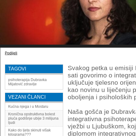
Podijeli
Svakog petka u emisiji
TAGOVI
sati govorimo o integrat
psihoterapija
Dubravka
uključuje tjelesno orijen
Mijatović
zdravlje
kao novinu u liječenju
oboljenja i psiholoških
VEZANI ČLANCI
Kućna njega i u Mostaru
Naša gošća je Dubravka
Kronična opstruktivna bolest
integrativna psihoterape
pluća godišnje ubije 3 milijuna
ljudi
vježbi u Ljubuškom, k
Kako do ljeta skinuti višak
diplomom integrativnog
kilograma???