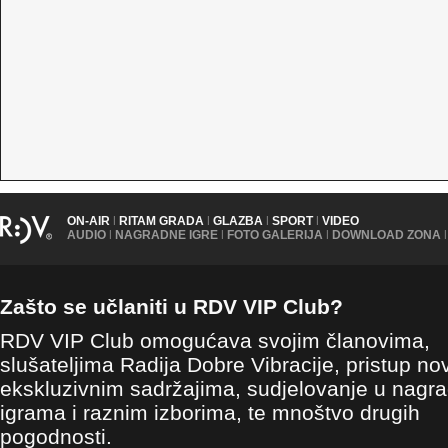
ON-AIR
|
RITAM GRADA
|
GLAZBA
|
SPORT
|
VIDEO
AUDIO
|
NAGRADNE IGRE
|
FOTO GALERIJA
|
DOWNLOAD ZONA
|
Zašto se učlaniti u RDV VIP Club?
RDV VIP Club omogućava svojim članovima,
slušateljima Radija Dobre Vibracije, pristup no
ekskluzivnim sadržajima, sudjelovanje u nagr
igrama i raznim izborima, te mnoštvo drugih
pogodnosti.