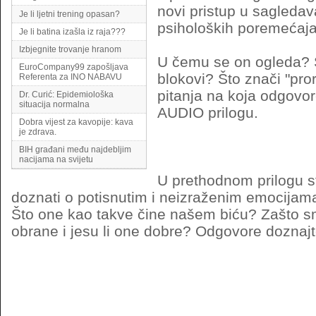
novi pristup u sagledava
Je li ljetni trening opasan?
psiholoških poremećaja
Je li batina izašla iz raja???
Izbjegnite trovanje hranom
U čemu se on ogleda? 
EuroCompany99 zapošljava
blokovi? Što znači "pro
Referenta za INO NABAVU
pitanja na koja odgovo
Dr. Curić: Epidemiološka
situacija normalna
AUDIO prilogu.
Dobra vijest za kavopije: kava
je zdrava.
BIH građani među najdebljim
nacijama na svijetu
U prethodnom prilogu st
doznati o potisnutim i neizraženim emocijam
Što one kao takve čine našem biću? Zašto sm
obrane i jesu li one dobre? Odgovore doznaj