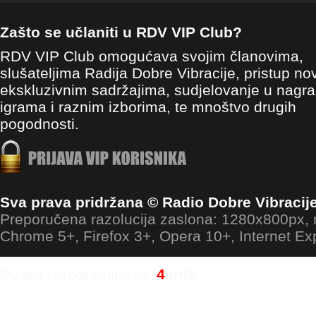
Zašto se učlaniti u RDV VIP Club?
RDV VIP Club omogućava svojim članovima,
slušateljima Radija Dobre Vibracije, pristup no
ekskluzivnim sadržajima, sudjelovanje u nagr
igrama i raznim izborima, te mnoštvo drugih
pogodnosti.
Sva prava pridržana © Radio Dobre Vibracij
Preporučena razolucija zaslona: 1280x800px
Chrome 5+, Firefox 3+, Opera 10+, Internet Ex
Dizajn i programiranje:
4
ants