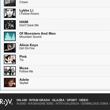
Clown
Lykke Li
I Follow Rivers
HAIM
Don't Save Me
Of Monsters And Men
Mountain Sound
Alicia Keys
Girl On Fire
Pink
Try
Muse
Follow Me
Adele
Skyfall
ON-AIR
|
RITAM GRADA
|
GLAZBA
|
SPORT
|
VIDEO
AUDIO
|
NAGRADNE IGRE
|
FOTO GALERIJA
|
DOWNLOAD ZONA
|