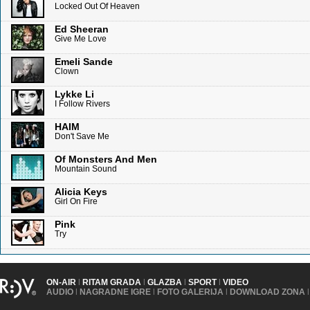
Locked Out Of Heaven
Ed Sheeran
Give Me Love
Emeli Sande
Clown
Lykke Li
I Follow Rivers
HAIM
Don't Save Me
Of Monsters And Men
Mountain Sound
Alicia Keys
Girl On Fire
Pink
Try
ON-AIR
|
RITAM GRADA
|
GLAZBA
|
SPORT
|
VIDEO
AUDIO
|
NAGRADNE IGRE
|
FOTO GALERIJA
|
DOWNLOAD ZONA
|