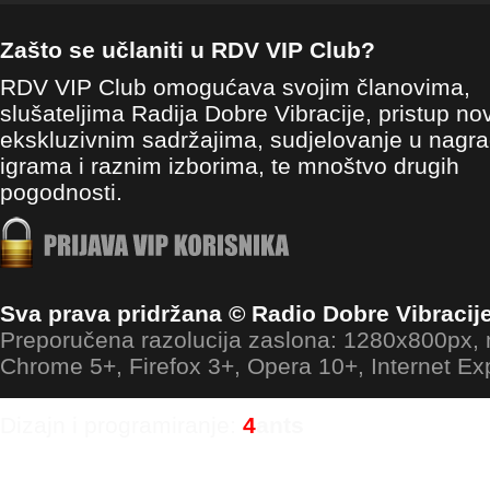
Zašto se učlaniti u RDV VIP Club?
RDV VIP Club omogućava svojim članovima,
slušateljima Radija Dobre Vibracije, pristup no
ekskluzivnim sadržajima, sudjelovanje u nagr
igrama i raznim izborima, te mnoštvo drugih
pogodnosti.
Sva prava pridržana © Radio Dobre Vibracij
Preporučena razolucija zaslona: 1280x800px
Chrome 5+, Firefox 3+, Opera 10+, Internet Ex
Dizajn i programiranje:
4
ants