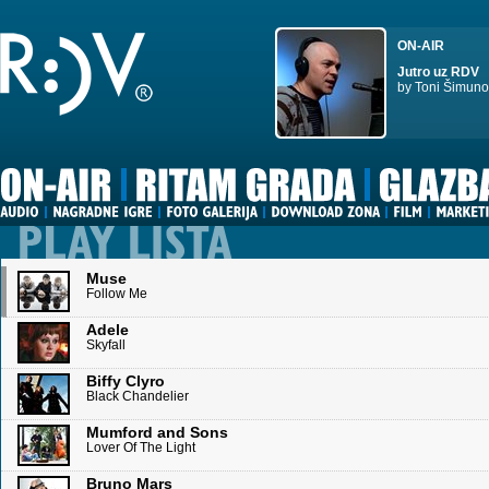
ON-AIR
Jutro uz RDV
by Toni Šimuno
Muse
Follow Me
Adele
Skyfall
Biffy Clyro
Black Chandelier
Mumford and Sons
Lover Of The Light
Bruno Mars