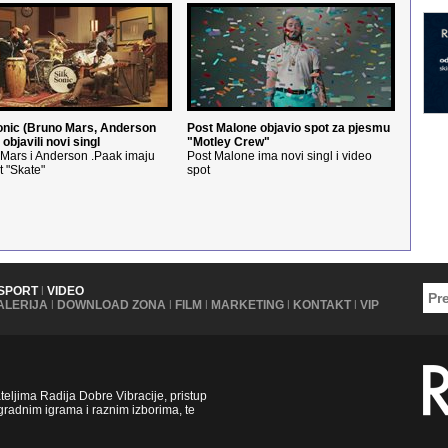
onic (Bruno Mars, Anderson
Post Malone objavio spot za pjesmu
 objavili novi singl
"Motley Crew"
Mars i Anderson .Paak imaju
Post Malone ima novi singl i video
t "Skate"
spot
SPORT
|
VIDEO
ALERIJA
|
DOWNLOAD ZONA
|
FILM
|
MARKETING
|
KONTAKT
|
VIP
ljima Radija Dobre Vibracije, pristup
radnim igrama i raznim izborima, te