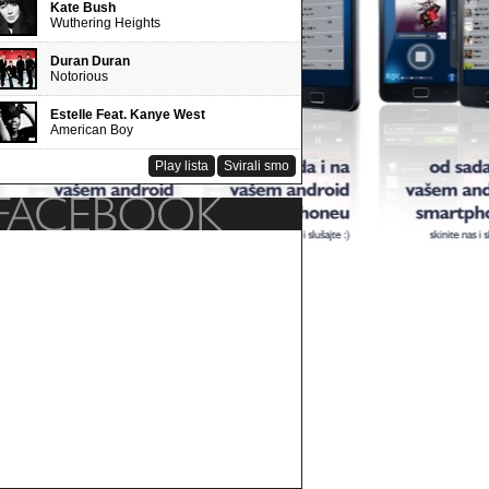
ATFORM
Kate Bush
Wuthering Heights
Duran Duran
Notorious
Estelle Feat. Kanye West
American Boy
Play lista
Svirali smo