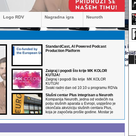
PRODUCTION
PL
Logo RDV
Nagradna igra
Neuroth
StandardCast, AI Powered Podcast
Production Platform
Zaigraj i pogodi što krije MK KOLOR
KUTIJA!
Zaigraj i pogodi što krije MK KOLOR
KUTIJA!
Svaki radni dan od 10:10 u programu RDVa
sve do Božića!
Slušni centar Plus integrisan u Neuroth
Jedan proizvod skriven u kutiji, MK KOLOR
Kompanija Neuroth, jedna od vodećih na
daruje baš tebi!
polju slušnih aparata u Evropi, uspješno je
okončala akviziciju slušnih centara Plus,
koja je započeta prošle godine. Mostar je
danas sa čak dvije Neuroth poslovnice –
pravi primjer grada dobrog sluha, s
ponosom ističu u Neurothu Bosna i
Hercegovina.