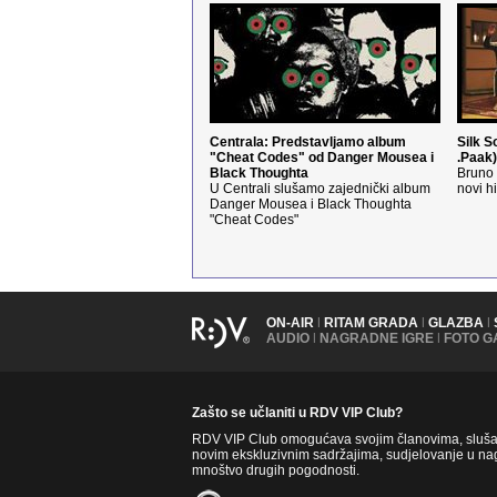
Centrala: Predstavljamo album
Silk S
"Cheat Codes" od Danger Mousea i
.Paak)
Black Thoughta
Bruno 
U Centrali slušamo zajednički album
novi hi
Danger Mousea i Black Thoughta
"Cheat Codes"
ON-AIR
|
RITAM GRADA
|
GLAZBA
|
AUDIO
|
NAGRADNE IGRE
|
FOTO G
Zašto se učlaniti u RDV VIP Club?
RDV VIP Club omogućava svojim članovima, slušate
novim ekskluzivnim sadržajima, sudjelovanje u nag
mnoštvo drugih pogodnosti.