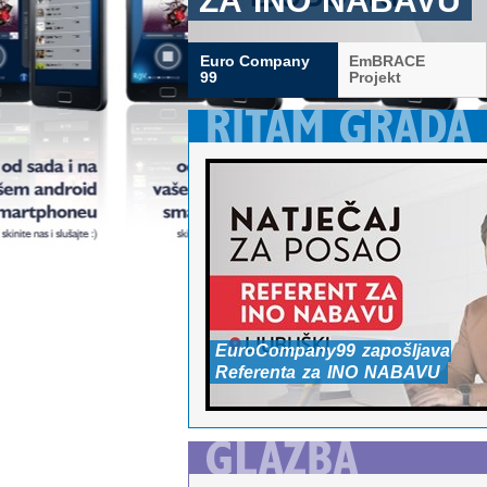
INO
NABAVU
Euro Company
EmBRACE
99
Projekt
EuroCompany99
zapošljava
Referenta
za
INO
NABAVU