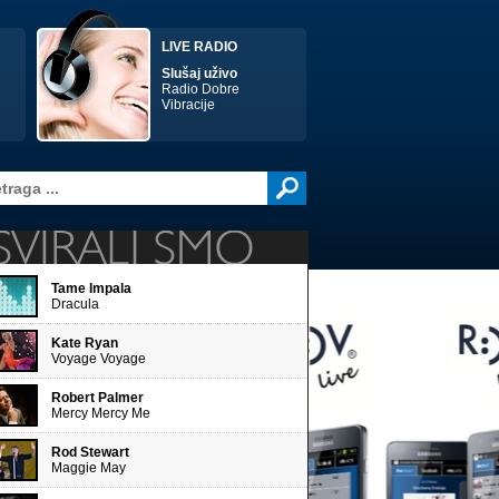
LIVE RADIO
Slušaj uživo
Radio Dobre
Vibracije
Tame Impala
Dracula
Kate Ryan
Voyage Voyage
Robert Palmer
Mercy Mercy Me
AI
POWERED
PODCAST
Rod Stewart
Maggie May