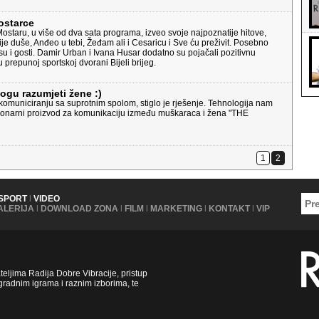
ostarce
ostaru, u više od dva sata programa, izveo svoje najpoznatije hitove,
ije duše, Anđeo u tebi, Žeđam ali i Cesaricu i Sve ću preživit. Posebno
su i gosti. Damir Urban i Ivana Husar dodatno su pojačali pozitivnu
 prepunoj sportskoj dvorani Bijeli brijeg.
gu razumjeti žene :)
 komuniciranju sa suprotnim spolom, stiglo je rješenje. Tehnologija nam
cionarni proizvod za komunikaciju između muškaraca i žena "THE
1
2
SPORT
|
VIDEO
ALERIJA
|
DOWNLOAD ZONA
|
FILM
|
MARKETING
|
KONTAKT
|
VIP
ljima Radija Dobre Vibracije, pristup
radnim igrama i raznim izborima, te