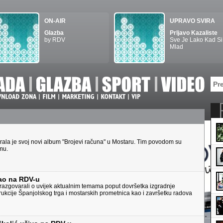
ON-AIR
UPRAVO SVIRA
Glazba
Prljavo Kazaliste
by RDV
Sve Je Lako Kad Si
Mlad
ala je svoj novi album "Brojevi računa" u Mostaru. Tim povodom su
mu.
ao na RDV-u
azgovarali o uvijek aktualnim temama poput dovršetka izgradnje
rukcije Španjolskog trga i mostarskih prometnica kao i završetku radova