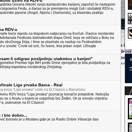
ikolić uživo na RDV-u
apljinka Gorana Nikolić svoju kantautorsku karijeru započet će nastupom
egowina Festu, a danas su je premijerno mogli čuti i slušatelji RDV-a,
tri autorske pjesme (Angel, Njemu i Diamonds), uz klavirsku pratnju
na RDV-u
jile treće mjesto na klapskom natjecanju na Korčuli, članice mostarske
debitanata Festivala dalmatinskih klapa Omiš, koja se održala u Bolu na
du stručnoga žirija, i time se plasirale za nastup na Festivalskim
 izvode: Čovik od soli, Sv Ivane, Ima jedan svijet. Uživajte
esam li odigrao posljednju utakmicu u karijeri"
ometne Premier lige BiH protiv Drine vjerojatno je bila posljednja za
dišnjeg kapetana mostarskog Zrinjskog.
ufinale Lige prvaka Barca - Real
 kviza ''Liga prvaka'' vode na El Clasico u Barcelonu
iru RDV kviza ''Liga prvaka'' poznat je konačni pobjednik. Nebojša
 su se u finalu u kojem je uspješniji bio Željko. On je osvojio vrijednu
a, putovanje na El Clasico!
 i bio dobro...
vić boravio je u Mostaru gdje je za Radio Dobre Vibracije dao