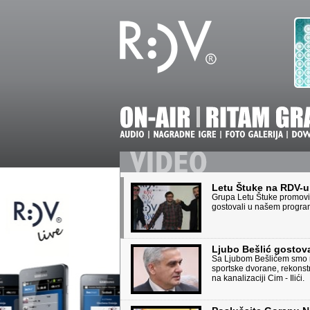
Letu Štuke na RDV-u
Grupa Letu Štuke promovir
gostovali u našem progra
Ljubo Bešlić gostov
Sa Ljubom Bešlićem smo r
sportske dvorane, rekonst
na kanalizaciji Cim - Ilići.