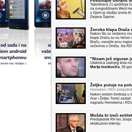
Poslušajte Goranu N
Talentirana 21-godišnja č
na ovogodišnjem West Herz
u čijem je studiju izvela 
Dejana Šapine.
Ženska klapa Drača 
Nakon što su nedavno osvo
klape Drača su na Večeri 
Braču, osvojile prvu nagra
večerima u Omišu. Na RDV-u
"Nisam još siguran j
Utakmica zadnjeg kola nog
Marija Ivankovića
, 36-go
Željko putuje na pol
Heineken i RDV pobjednika
Nakon sedam dvoboja u okv
Arar i Željko Tomić sastali
nagradu Heinekena i RDV-
Možda bi treći entitet
Predsjednik RH Ivo Josipo
ekskluzivni intervju