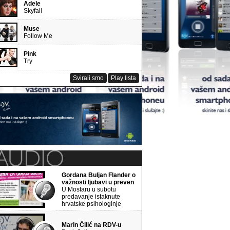
Adele
Skyfall
Muse
Follow Me
Pink
Try
Svirali smo
Play lista
Gordana Buljan Flander o
važnosti ljubavi u preven
U Mostaru u subotu
predavanje istaknute
hrvatske psihologinje
Marin Čilić na RDV-u