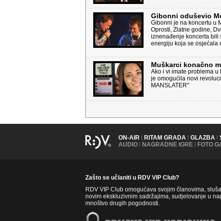
Gibonni oduševio M
Gibonni je na koncertu u M
Oprosti, Zlatne godine, Dv
iznenađenje koncerta bili 
energiju koja se osjećala u
Muškarci konačno mo
Ako i vi imate problema u
je omogućila novi revolu
MANSLATER"
ON-AIR
|
RITAM GRADA
|
GLAZBA
|
AUDIO
|
NAGRADNE IGRE
|
FOTO G
Zašto se učlaniti u RDV VIP Club?
RDV VIP Club omogućava svojim članovima, slušate
novim ekskluzivnim sadržajima, sudjelovanje u nag
mnoštvo drugih pogodnosti.