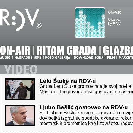
ON-AIR
Glazba
by RDV
Letu Štuke na RDV-u
Grupa Letu Štuke promovirala je svoj novi a
Mostaru. Tim povodom su gostovali u našem
Ljubo Bešlić gostovao na RDV-u
Sa Ljubom Bešlićem smo razgovarali o uvij
dovršetka izgradnje sportske dvorane, rekons
mostarskih prometnica kao i završetku radova 