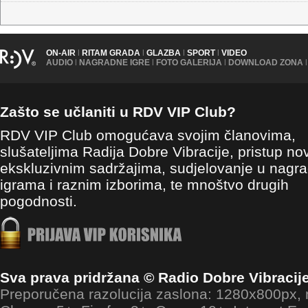
ON-AIR
|
RITAM GRADA
|
GLAZBA
|
SPORT
|
VIDEO
AUDIO
|
NAGRADNE IGRE
|
FOTO GALERIJA
|
DOWNLOAD ZONA
|
Zašto se učlaniti u RDV VIP Club?
RDV VIP Club omogućava svojim članovima,
slušateljima Radija Dobre Vibracije, pristup no
ekskluzivnim sadržajima, sudjelovanje u nagr
igrama i raznim izborima, te mnoštvo drugih
pogodnosti.
Sva prava pridržana © Radio Dobre Vibracij
Preporučena razolucija zaslona: 1280x800px