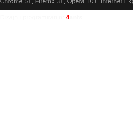
Chrome 5+, Firefox 3+, Opera 10+, Internet Ex
Dizajn i programiranje:
4
ants