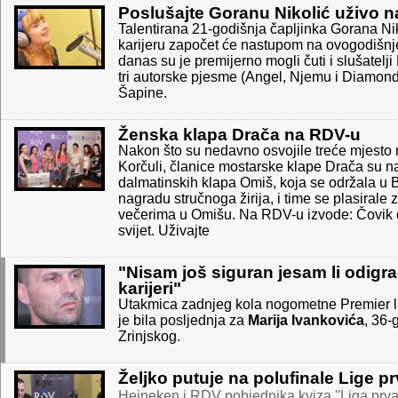
Poslušajte Goranu Nikolić uživo 
Talentirana 21-godišnja čapljinka Gorana Ni
karijeru započet će nastupom na ovogodišn
danas su je premijerno mogli čuti i slušatelji
tri autorske pjesme (Angel, Njemu i Diamond
Šapine.
Ženska klapa Drača na RDV-u
Nakon što su nedavno osvojile treće mjesto
Korčuli, članice mostarske klape Drača su n
dalmatinskih klapa Omiš, koja se održala u B
nagradu stručnoga žirija, i time se plasirale
večerima u Omišu. Na RDV-u izvode: Čovik o
svijet. Uživajte
"Nisam još siguran jesam li odigr
karijeri"
Utakmica zadnjeg kola nogometne Premier lig
je bila posljednja za
Marija Ivankovića
, 36-
Zrinjskog.
Željko putuje na polufinale Lige p
Heineken i RDV pobjednika kviza ''Liga prva