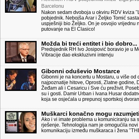
Barcelonu
Nakon sedam dvoboja u okviru RDV kviza ''L
pobjednik. Nebojša Arar i Željko Tomić sastal
uspješniji bio Željko. On je osvojio vrijedn
putovanje na El Clasico!
Možda bi treći entitet i bio dobro...
Predsjednik RH Ivo Josipović boravio je u M
Vibracije dao ekskluzivni intervju
Gibonni oduševio Mostarce
Gibonni je na koncertu u Mostaru, u više od
najpoznatije hitove, Oprosti, Zlatne godine, 
Žeđam ali i Cesaricu i Sve ću preživit. Pose
su i gosti. Damir Urban i Ivana Husar dodatn
koja se osjećala u prepunoj sportskoj dvorani 
Muškarci konačno mogu razumjeti 
Ako i vi imate problema u komuniciranju sa s
rješenje. Tehnologija nam je omogućila novi
komunikaciju između muškaraca i žena "