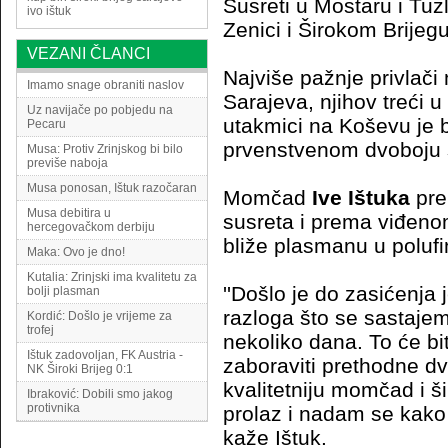
Susreti u Mostaru i Tuzl
ivo ištuk
Zenici i Širokom Brijegu
VEZANI ČLANCI
Najviše pažnje privlači 
Imamo snage obraniti naslov
Sarajeva, njihov treći 
Uz navijače po pobjedu na
utakmici na Koševu je bi
Pecaru
prvenstvenom dvoboju s
Musa: Protiv Zrinjskog bi bilo
previše naboja
Musa ponosan, Ištuk razočaran
Momčad
Ive Ištuka
pre
Musa debitira u
susreta i prema viđeno
hercegovačkom derbiju
bliže plasmanu u polufi
Maka: Ovo je dno!
Kutalia: Zrinjski ima kvalitetu za
''Došlo je do zasićenja 
bolji plasman
razloga što se sastajem
Kordić: Došlo je vrijeme za
trofej
nekoliko dana. To će bi
Ištuk zadovoljan, FK Austria -
zaboraviti prethodne d
NK Široki Brijeg 0:1
kvalitetniju momčad i š
Ibraković: Dobili smo jakog
protivnika
prolaz i nadam se kako ć
kaže Ištuk.