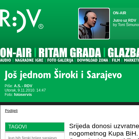
ON-AIR
Jutro uz RDV
by Toni Šimuno
Piše:
A.S. - RDV
Utorak, 9.11.2010. 14:47
Foto:
fotoservis
Podijeli
Srijeda donosi uzvratne
TAGOVI
nogometnog Kupa BiH.
kup bih
široki brijeg
sarajevo