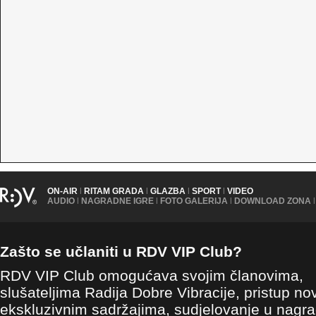
ON-AIR
|
RITAM GRADA
|
GLAZBA
|
SPORT
|
VIDEO
AUDIO
|
NAGRADNE IGRE
|
FOTO GALERIJA
|
DOWNLOAD ZONA
|
Zašto se učlaniti u RDV VIP Club?
RDV VIP Club omogućava svojim članovima,
slušateljima Radija Dobre Vibracije, pristup no
ekskluzivnim sadržajima, sudjelovanje u nagr