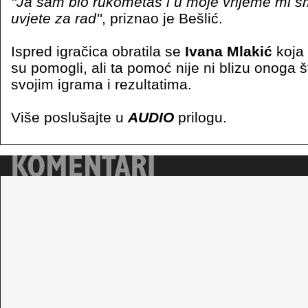
''Ja sam bio rukometaš i u moje vrijeme mi s
uvjete za rad''
, priznao je Bešlić.
Ispred igračica obratila se
Ivana Mlakić
koja 
su pomogli, ali ta pomoć nije ni blizu onoga š
svojim igrama i rezultatima.
Više poslušajte u
AUDIO
prilogu.