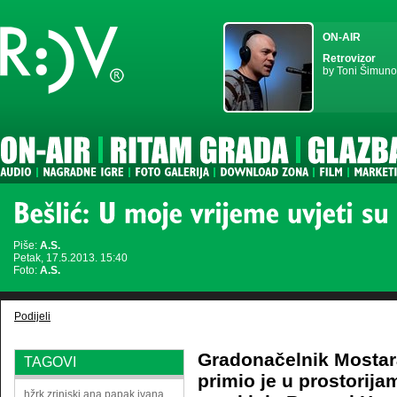
ON-AIR
Retrovizor
by Toni Šimuno
Piše:
A.S.
Petak, 17.5.2013. 15:40
Foto:
A.S.
Podijeli
Gradonačelnik Mostara
TAGOVI
primio je u prostorij
hžrk zrinjski
ana papak
ivana