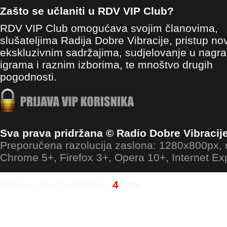
Zašto se učlaniti u RDV VIP Club?
RDV VIP Club omogućava svojim članovima,
slušateljima Radija Dobre Vibracije, pristup no
ekskluzivnim sadržajima, sudjelovanje u nagr
igrama i raznim izborima, te mnoštvo drugih
pogodnosti.
Sva prava pridržana © Radio Dobre Vibracij
Preporučena razolucija zaslona: 1280x800px
Chrome 5+, Firefox 3+, Opera 10+, Internet Ex
Dizajn i programiranje:
4
ants