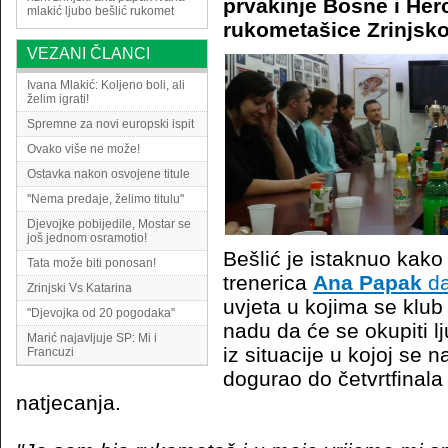
prvakinje Bosne i Her
mlakić
ljubo bešlić
rukomet
rukometašice Zrinjsko
VEZANI ČLANCI
Ivana Mlakić: Koljeno boli, ali
želim igrati!
Spremne za novi europski ispit
Ovako više ne može!
Ostavka nakon osvojene titule
''Nema predaje, želimo titulu''
Djevojke pobijedile, Mostar se
još jednom osramotio!
Bešlić je istaknuo kako
Tata može biti ponosan!
trenerica
Ana Papak
da
Zrinjski Vs Katarina
uvjeta u kojima se klub n
''Djevojka od 20 pogodaka''
nadu da će se okupiti lj
Marić najavljuje SP: Mi i
iz situacije u kojoj se n
Francuzi
dogurao do četvrtfinal
natjecanja.