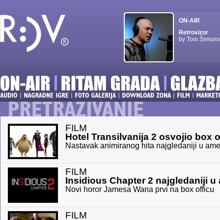
ON-AIR
Retrovizor
by Toni Šimuno
FILM
Hotel Transilvanija 2 osvojio box o
Nastavak animiranog hita najgledaniji u ame
FILM
Insidious Chapter 2 najgledaniji 
Novi horor Jamesa Wana prvi na box officu
FILM