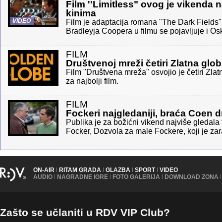
Film ''Limitless" ovog je vikenda 
kinima
VIDEO
Film je adaptacija romana "The Dark Fields
Bradleyja Coopera u filmu se pojavljuje i O
FILM
Društvenoj mreži četiri Zlatna glo
Film "Društvena mreža" osvojio je četiri Zlat
za najbolji film.
FILM
Fockeri najgledaniji, braća Coen d
Publika je za božićni vikend najviše gledala t
Focker, Dozvola za male Fockere, koji je zar
ON-AIR
|
RITAM GRADA
|
GLAZBA
|
SPORT
|
VIDEO
AUDIO
|
NAGRADNE IGRE
|
FOTO GALERIJA
|
DOWNLOAD ZONA
|
Zašto se učlaniti u RDV VIP Club?