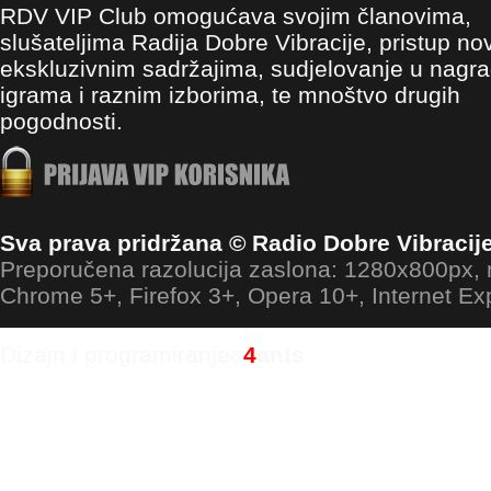
RDV VIP Club omogućava svojim članovima,
slušateljima Radija Dobre Vibracije, pristup no
ekskluzivnim sadržajima, sudjelovanje u nagr
igrama i raznim izborima, te mnoštvo drugih
pogodnosti.
Sva prava pridržana © Radio Dobre Vibracij
Preporučena razolucija zaslona: 1280x800px
Chrome 5+, Firefox 3+, Opera 10+, Internet Ex
Dizajn i programiranje:
4
ants