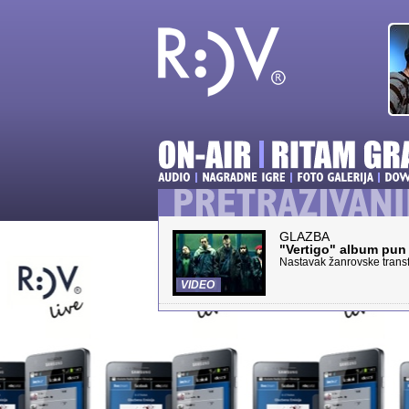
GLAZBA
"Vertigo" album pun
Nastavak žanrovske trans
VIDEO