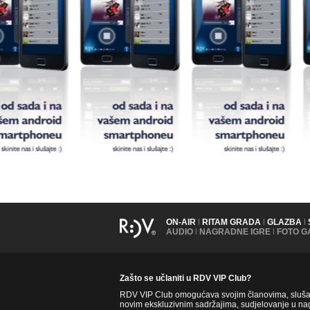
ON-AIR
|
RITAM GRADA
|
GLAZBA
|
AUDIO
|
NAGRADNE IGRE
|
FOTO G
Zašto se učlaniti u RDV VIP Club?
RDV VIP Club omogućava svojim članovima, slušate
novim ekskluzivnim sadržajima, sudjelovanje u nag