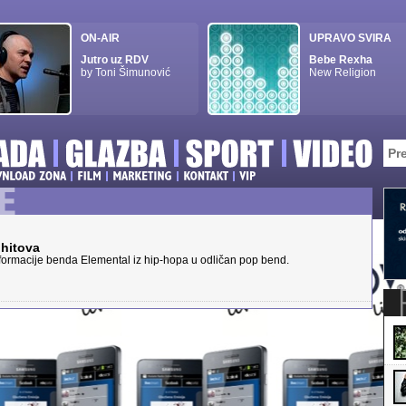
ON-AIR
UPRAVO SVIRA
Jutro uz RDV
Bebe Rexha
by Toni Šimunović
New Religion
 hitova
formacije benda Elemental iz hip-hopa u odličan pop bend.