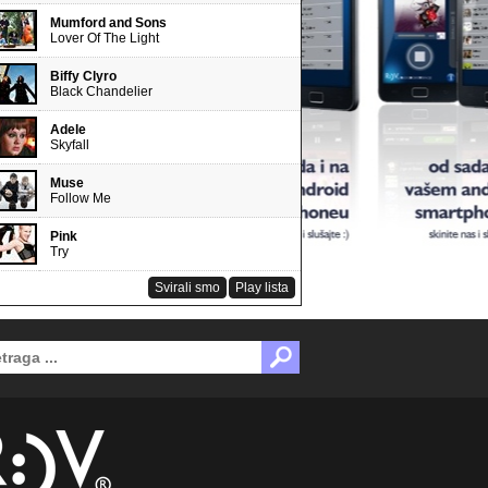
Mumford and Sons
Lover Of The Light
Biffy Clyro
Black Chandelier
Adele
Skyfall
Muse
Follow Me
Pink
Try
Svirali smo
Play lista