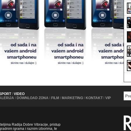
SPORT
|
VIDEO
ALERIJA
|
DOWNLOAD ZONA
|
FILM
|
MARKETING
|
KONTAKT
|
VIP
ljima Radija Dobre Vibracije, pristup
radnim igrama i raznim izborima, te