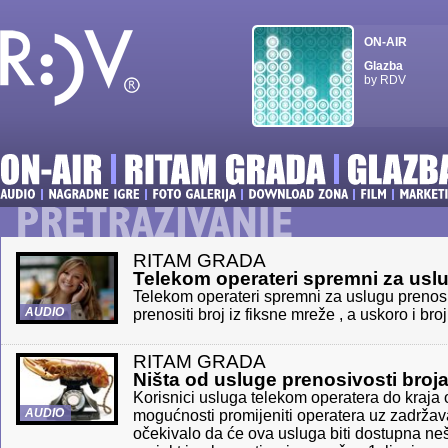
ON-AIR
Glazba
by RDV
RITAM GRADA
Telekom operateri spremni za uslu
Telekom operateri spremni za uslugu prenosi
AUDIO
prenositi broj iz fiksne mreže , a uskoro i bro
RITAM GRADA
Ništa od usluge prenosivosti broj
Korisnici usluga telekom operatera do kraja 
AUDIO
mogućnosti promijeniti operatera uz zadržava
očekivalo da će ova usluga biti dostupna neš