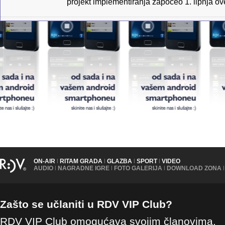
projekt implementiranja započeo 1. lipnja o
ON-AIR
|
RITAM GRADA
|
GLAZBA
|
SPORT
|
VIDEO
AUDIO
|
NAGRADNE IGRE
|
FOTO GALERIJA
|
DOWNLOAD ZONA
|
Zašto se učlaniti u RDV VIP Club?
RDV VIP Club omogućava svojim članovima,