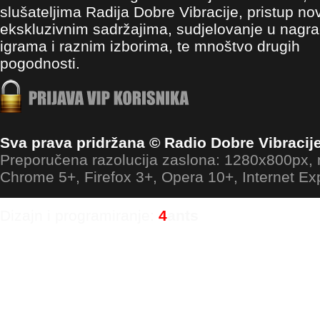
slušateljima Radija Dobre Vibracije, pristup no
ekskluzivnim sadržajima, sudjelovanje u nagr
igrama i raznim izborima, te mnoštvo drugih
pogodnosti.
Sva prava pridržana © Radio Dobre Vibracij
Preporučena razolucija zaslona: 1280x800px
Chrome 5+, Firefox 3+, Opera 10+, Internet Ex
Dizajn i programiranje:
4
ants