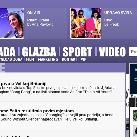
ON-AIR
UPRAVO SVIRA
Ritam Grada
Chic
by Ana Pavlović
Le Freak
prva u Velikoj Britaniji
a bez noviteta u Top 5, osim prvog mjesta na kojem su Jessie J, Ariana
lom ''Bang Bang'', a na listi albuma vode Alt-J sa ''This Is All Yours''.
ome Faith rezultirala prvim mjestom
radili su zajedno pjesmu ''Changing'' i osvojili prvu poziciju, a bend
ound Without Silence'' najprodavaniji je u Velikoj Britaniji.