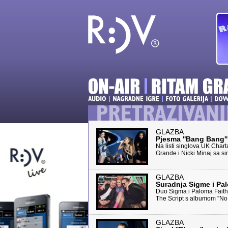
GLAZBA
Pjesma ''Bang Bang'' 
Na listi singlova UK Chart
Grande i Nicki Minaj sa sing
GLAZBA
Suradnja Sigme i Pal
Duo Sigma i Paloma Faith u
The Script s albumom ''No S
GLAZBA