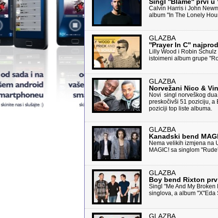
Singl ''Blame'' prvi u 
Calvin Harris i John Newm
album ''In The Lonely Hou
GLAZBA
''Prayer In C'' najprod
Lilly Wood i Robin Schulz i
istoimeni album grupe ''Ro
GLAZBA
Norvežani Nico & Vin
Novi singl norveškog dua 
preskočivši 51 poziciju, a
poziciji top liste albuma.
GLAZBA
Kanadski bend MAGIC!
Nema velikih izmjena na U
MAGIC! sa singlom ''Rude''
GLAZBA
Boy bend Rixton prvi
Singl "Me And My Broken H
singlova, a album ''X''Eda
GLAZBA