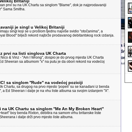
Velikoj Britaniji
an prvi su na UK Chartu sa singlom ''Blame'', dok je najprodavaniji
r'' Sama Smitha.
avaniji je singl u Velikoj Britaniji
maju singl koji se u prošlom tjednu najviše svidio ''otočanima'', a
yal Blood'' bilježi rekord najbrže prodavanog debitantskog rock izdanja.
z prvi na listi singlova UK Charta
Nico & Vinz - ''Am I Wrong'', dospio je do prvog mjesta UK Charta
 Ed Sheeran sa albumom ''x'' na putu je da obori rekord na vodećoj
 sa singlom ''Rude'' na vodećoj poziciji
k Chartu, sa drugog na prvo mjesto 'popeli' su se kanađani iz benda
, a Ed Sheeran i dalje je na vhu liste albuma sa svojim izdanjem ''X''.
 na UK Chartu sa singlom ''Me An My Broken Heart''
eart" boy benda Rixton, debitira na samom vrhu britanske liste
 Sheerana i dalje drži prvo mjesto liste albuma.