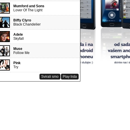
Mumford and Sons
Lover Of The Light
Biffy Clyro
Black Chandelier
Adele
Skyfall
Muse
Follow Me
Pink
Try
Svirali smo
Play lista