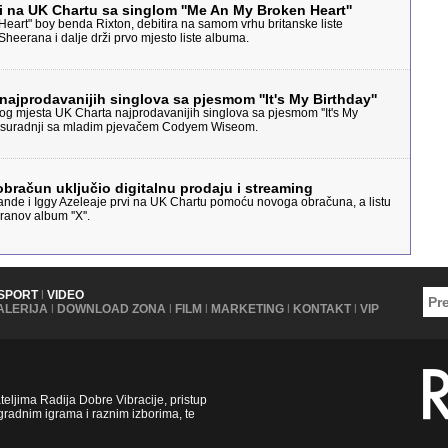
 na UK Chartu sa singlom ''Me An My Broken Heart''
eart" boy benda Rixton, debitira na samom vrhu britanske liste
 Sheerana i dalje drži prvo mjesto liste albuma.
ti najprodavanijih singlova sa pjesmom ''It's My Birthday''
rvog mjesta UK Charta najprodavanijih singlova sa pjesmom ''It's My
o u suradnji sa mladim pjevačem Codyem Wiseom.
bračun uključio digitalnu prodaju i streaming
Grande i Iggy Azeleaje prvi na UK Chartu pomoću novoga obračuna, a listu
nov album ''X''.
SPORT
|
VIDEO
ALERIJA
|
DOWNLOAD ZONA
|
FILM
|
MARKETING
|
KONTAKT
|
VIP
ljima Radija Dobre Vibracije, pristup
radnim igrama i raznim izborima, te