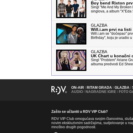
Boy bend Rixton prvi
Singl "Me And My Broken H
singlova, a album ''X''Eda
GLAZBA
Will.i.am prvi na lis
Will.i.am se ''dočepao'' p
Birthday'', koju je uradi
GLAZBA
UK Chart u konačni o
Singl ''Problem'' Ariane 
albuma predvodi Ed Sheera
ON-AIR
|
RITAM GRADA
|
GLAZBA
|
AUDIO
|
NAGRADNE IGRE
|
FOTO G
Zašto se učlaniti u RDV VIP Club?
RDV VIP Club omogućava svojim članovima, slušate
novim ekskluzivnim sadržajima, sudjelovanje u nag
mnoštvo drugih pogodnosti.