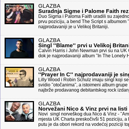
GLAZBA
Suradnja Sigme i Palome Faith rez
Duo Sigma i Paloma Faith uradili su zajedno 
prvu poziciju, a bend The Script s albumom 
najprodavaniji je u Velikoj Britaniji.
GLAZBA
Singl ''Blame'' prvi u Velikoj Britani
Calvin Harris i John Newman prvi su na UK C
dok je najprodavaniji album ''In The Lonely
GLAZBA
''Prayer In C'' najprodavaniji je sing
Lilly Wood i Robin Schulz imaju singl koji s
svidio ''otočanima'', a istoimeni album grupe '
najbrže prodavanog debitantskog rock izdan
GLAZBA
Norvežani Nico & Vinz prvi na list
Novi singl norveškog dua Nico & Vinz - ''Am 
mjesta UK Charta preskočivši 51 poziciju, a
putu je da obori rekord na vodećoj poziciji to