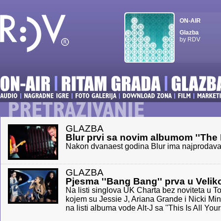
ON-AIR
Glazba
by RDV
GLAZBA
Blur prvi sa novim albumom ''The
Nakon dvanaest godina Blur ima najprodavanij
GLAZBA
Pjesma ''Bang Bang'' prva u Velikoj
Na listi singlova UK Charta bez noviteta u T
kojem su Jessie J, Ariana Grande i Nicki Min
na listi albuma vode Alt-J sa ''This Is All Yours