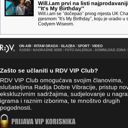
Will.i.am prvi na listi najprodavan
''It's My Birthday''
Will.i.am se ''dočepao'' prvog mjesta UK Cha
pjesmom ''It's My Birthday'', koju je uradio 
Codyem Wiseom.
ON-AIR
|
RITAM GRADA
|
GLAZBA
|
SPORT
|
VIDEO
AUDIO
|
NAGRADNE IGRE
|
FOTO GALERIJA
|
DOWNLOAD ZONA
|
Zašto se učlaniti u RDV VIP Club?
RDV VIP Club omogućava svojim članovima,
slušateljima Radija Dobre Vibracije, pristup no
ekskluzivnim sadržajima, sudjelovanje u nagr
igrama i raznim izborima, te mnoštvo drugih
pogodnosti.