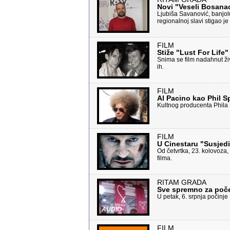
Novi "Veseli Bosana
Ljubiša Savanović, banjol
regionalnoj slavi stigao je
FILM
Stiže "Lust For Life"
Snima se film nadahnut ž
ih.
FILM
Al Pacino kao Phil S
Kultnog producenta Phila 
FILM
U Cinestaru "Susjedi
Od četvrtka, 23. kolovoza
filma.
RITAM GRADA
Sve spremno za počet
U petak, 6. srpnja počinje
AUDIO
FILM