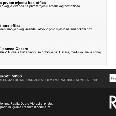
na prvom mjestu box offica
" i ovog je vikenda na prvom mjestu američkog box-officea.
rd box offica
 debitirao je ovog vikenda i osvojio prvo mjesto na američkom box
k'' pomeo Oscare
jetnik'' Michela Hazanaviciusa dobio je pet Oscara, među kojima je i onaj
SPORT
|
VIDEO
ALERIJA
|
DOWNLOAD ZONA
|
FILM
|
MARKETING
|
KONTAKT
|
VIP
ljima Radija Dobre Vibracije, pristup
radnim igrama i raznim izborima, te