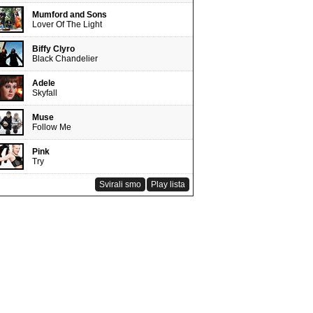
Mumford and Sons
Lover Of The Light
Biffy Clyro
Black Chandelier
Adele
Skyfall
Muse
Follow Me
Pink
Try
Svirali smo
Play lista