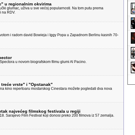
c" u regionalnim okvirima
učki glumac, uživa u sve većoj popularnosti. Na tom putu prema
 i na RDV.
ivotom i radom david Bowieja i Iggy Popa u Zapadnom Berlinu kasnih 70-
pector
Spectora u novom biografskom filmu glumi Al Pacino.
 treće vrste" i "Opstanak"
, na kino repertoaru mostarskog Cinestara možete pogledati dva nova
ak najvećeg filmskog festivala u regiji
 18. Sarajevo Film Festival koji donosi preko 200 filmova iz 57 zemalja.