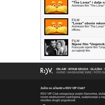
"The Lorax" i dalje 
Animirani film "The Lorax
FILM
''Lorax'' oborio reko
Animirani film "The Lorax"
officeu.
FILM
Nijemi film ''Umjetni
Francuski nijemi film ''Um
za najbolji film.
ON-AIR
|
RITAM GRADA
|
GLAZBA
|
AUDIO
|
NAGRADNE IGRE
|
FOTO G
Zašto se učlaniti u RDV VIP Club?
RDV VIP Club omogućava svojim članovima, slušate
novim ekskluzivnim sadržajima, sudjelovanje u nag
mnoštvo drugih pogodnosti.