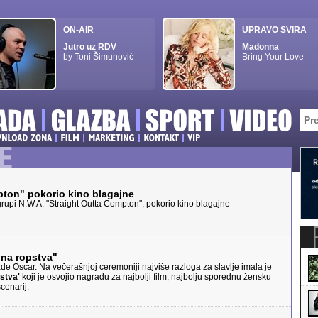
ON-AIR
UPRAVO SVIRA
Jutro uz RDV
Madonna
by Toni Šimunović
Bring Your Love
pton" pokorio kino blagajne
grupi N.W.A. "Straight Outta Compton", pokorio kino blagajne
ina ropstva"
de Oscar. Na večerašnjoj ceremoniji najviše razloga za slavlje imala je
stva'
koji je osvojio nagradu za najbolji film, najbolju sporednu žensku
scenarij.