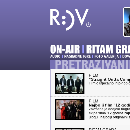
FILM
"Straight Outta Com
Film o utjecajnoj hip-hop 
FILM
Najbolji film "12 god
Završena je dodjela nagra
ekipa filma
'12 godina rop
ulogu i najbolji originalni 
RITAM GRADA