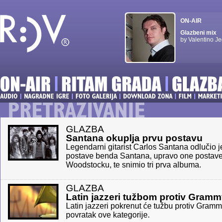
ON-AIR
Glazbeni mix
by Valentino Je
GLAZBA
Santana okuplja prvu postavu
Legendarni gitarist Carlos Santana odlučio 
postave benda Santana, upravo one postave 
Woodstocku, te snimio tri prva albuma.
GLAZBA
Latin jazzeri tužbom protiv Gramm
Latin jazzeri pokrenut će tužbu protiv Grammy
povratak ove kategorije.