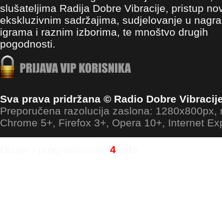
slušateljima Radija Dobre Vibracije, pristup no
ekskluzivnim sadržajima, sudjelovanje u nagr
igrama i raznim izborima, te mnoštvo drugih
pogodnosti.
Sva prava pridržana © Radio Dobre Vibracij
Preporučena razolucija zaslona: 1280x800px
Chrome 5+, Firefox 3+, Opera 10+, Internet Ex
Dizajn i programiranje:
4
ants