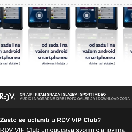
ON-AIR
|
RITAM GRADA
|
GLAZBA
|
SPORT
|
VIDEO
AUDIO
|
NAGRADNE IGRE
|
FOTO GALERIJA
|
DOWNLOAD ZONA
|
Zašto se učlaniti u RDV VIP Club?
RDV VIP Club omogućava svojim članovima,