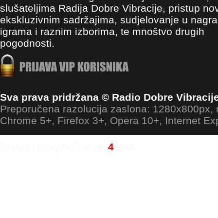
slušateljima Radija Dobre Vibracije, pristup no
ekskluzivnim sadržajima, sudjelovanje u nagr
igrama i raznim izborima, te mnoštvo drugih
pogodnosti.
Sva prava pridržana © Radio Dobre Vibracij
Preporučena razolucija zaslona: 1280x800px
Chrome 5+, Firefox 3+, Opera 10+, Internet Ex
Dizajn i programiranje:
4
ants