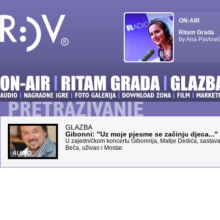
ON-AIR
Ritam Grada
by Ana Pavlovi
GLAZBA
Gibonni: "Uz moje pjesme se začinju djeca..."
U zajedničkom koncertu Gibonnija, Matije Dedića, sastav
Beča, uživao i Mostar.
AUDIO