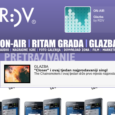
ON-AIR
Glazba
by RDV
GLAZBA
"Closer" i ovaj tjedan najprodavaniji singl
The Chainsmokers i ovaj tjedan drže prvo mjesto najprodava