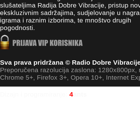
slušateljima Radija Dobre Vibracije, pristup no
ekskluzivnim sadržajima, sudjelovanje u nagr
igrama i raznim izborima, te mnoštvo drugih
pogodnosti.
Sva prava pridržana © Radio Dobre Vibracij
Preporučena razolucija zaslona: 1280x800px
Chrome 5+, Firefox 3+, Opera 10+, Internet Ex
Dizajn i programiranje:
4
ants