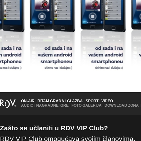
ON-AIR
|
RITAM GRADA
|
GLAZBA
|
SPORT
|
VIDEO
AUDIO
|
NAGRADNE IGRE
|
FOTO GALERIJA
|
DOWNLOAD ZONA
|
Zašto se učlaniti u RDV VIP Club?
RDV VIP Club omogućava svojim članovima,