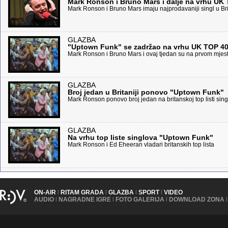
Mark Ronson i Bruno Mars i dalje na vrhu UK 
Mark Ronson i Bruno Mars imaju najprodavaniji singl u Brit
GLAZBA
"Uptown Funk" se zadržao na vrhu UK TOP 4
Mark Ronson i Bruno Mars i ovaj tjedan su na prvom mje
GLAZBA
Broj jedan u Britaniji ponovo "Uptown Funk"
Mark Ronson ponovo broj jedan na britanskoj top listi sin
GLAZBA
Na vrhu top liste singlova "Uptown Funk"
Mark Ronson i Ed Eheeran vladari britanskih top lista
ON-AIR
|
RITAM GRADA
|
GLAZBA
|
SPORT
|
VIDEO
AUDIO
|
NAGRADNE IGRE
|
FOTO GALERIJA
|
DOWNLOAD ZONA
|