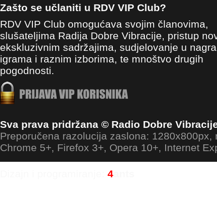
Zašto se učlaniti u RDV VIP Club?
RDV VIP Club omogućava svojim članovima,
slušateljima Radija Dobre Vibracije, pristup no
ekskluzivnim sadržajima, sudjelovanje u nagr
igrama i raznim izborima, te mnoštvo drugih
pogodnosti.
Sva prava pridržana © Radio Dobre Vibracij
Preporučena razolucija zaslona: 1280x800px
Chrome 5+, Firefox 3+, Opera 10+, Internet Ex
Dizajn i programiranje:
4
ants