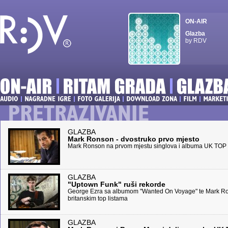
ON-AIR
Glazba
by RDV
GLAZBA
Mark Ronson - dvostruko prvo mjesto
Mark Ronson na prvom mjestu singlova i albuma UK TOP
GLAZBA
"Uptown Funk" ruši rekorde
George Ezra sa albumom "Wanted On Voyage" te Mark Ro
britanskim top listama
GLAZBA