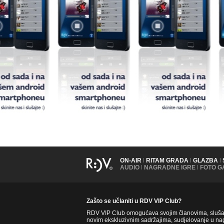
ON-AIR
|
RITAM GRADA
|
GLAZBA
|
AUDIO
|
NAGRADNE IGRE
|
FOTO G
Zašto se učlaniti u RDV VIP Club?
RDV VIP Club omogućava svojim članovima, slušate
novim ekskluzivnim sadržajima, sudjelovanje u nag