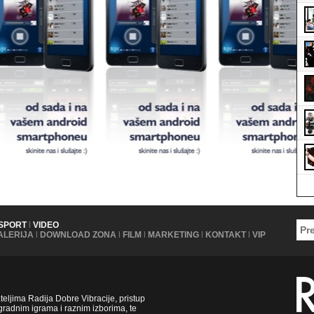
SPORT
|
VIDEO
ALERIJA
|
DOWNLOAD ZONA
|
FILM
|
MARKETING
|
KONTAKT
|
VIP
ljima Radija Dobre Vibracije, pristup
radnim igrama i raznim izborima, te