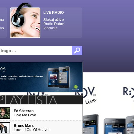
LIVE RADIO
nna
Slušaj uživo
Radio Dobre
imo
Vibracije
Ed Sheeran
Give Me Love
Bruno Mars
Locked Out Of Heaven