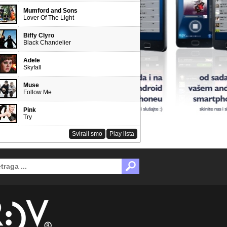
Mumford and Sons
Lover Of The Light
Biffy Clyro
Black Chandelier
Adele
Skyfall
Muse
Follow Me
Pink
Try
Svirali smo
Play lista