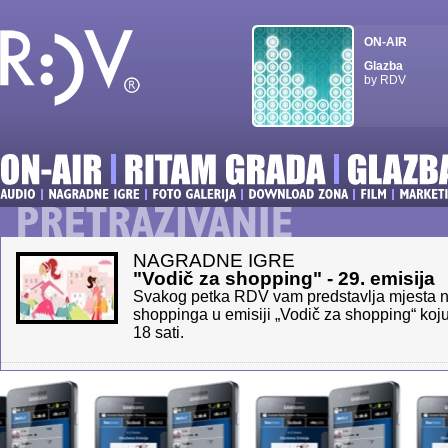
ON-AIR
Glazba
by RDV
NAGRADNE IGRE
"Vodič za shopping" - 29. emisija
Svakog petka RDV vam predstavlja mjesta na
shoppinga u emisiji „Vodič za shopping“ koju 
18 sati.