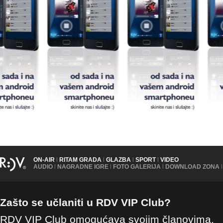
ON-AIR
|
RITAM GRADA
|
GLAZBA
|
SPORT
|
VIDEO
AUDIO
|
NAGRADNE IGRE
|
FOTO GALERIJA
|
DOWNLOAD ZONA
|
Zašto se učlaniti u RDV VIP Club?
RDV VIP Club omogućava svojim članovima,