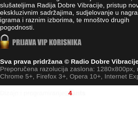
slušateljima Radija Dobre Vibracije, pristup no
ekskluzivnim sadržajima, sudjelovanje u nagr
igrama i raznim izborima, te mnoštvo drugih
pogodnosti.
Sva prava pridržana © Radio Dobre Vibracij
Preporučena razolucija zaslona: 1280x800px
Chrome 5+, Firefox 3+, Opera 10+, Internet Ex
Dizajn i programiranje:
4
ants