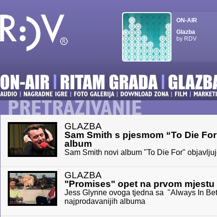
ON-AIR
Glazba
by RDV
GLAZBA
Sam Smith s pjesmom “To Die For”
album
Sam Smith novi album "To Die For" objavljuj
GLAZBA
"Promises" opet na prvom mjestu
Jess Glynne ovoga tjedna sa "Always In Bet
najprodavanijih albuma