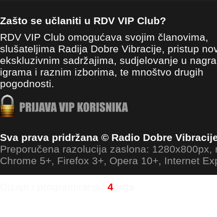
Zašto se učlaniti u RDV VIP Club?
RDV VIP Club omogućava svojim članovima,
slušateljima Radija Dobre Vibracije, pristup no
ekskluzivnim sadržajima, sudjelovanje u nagr
igrama i raznim izborima, te mnoštvo drugih
pogodnosti.
Sva prava pridržana © Radio Dobre Vibracij
Preporučena razolucija zaslona: 1280x800px
Chrome 5+, Firefox 3+, Opera 10+, Internet Ex
Dizajn i programiranje:
4
ants