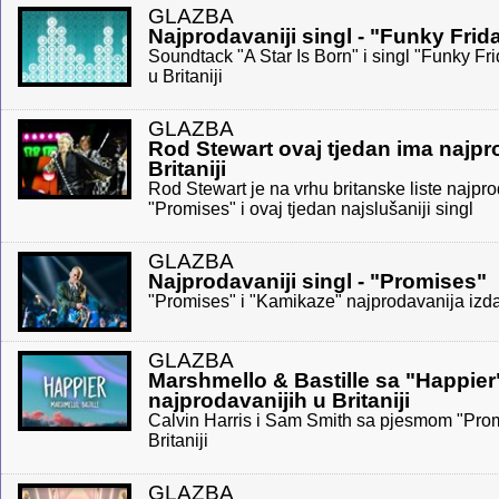
GLAZBA
Najprodavaniji singl - "Funky Frid
Soundtack "A Star Is Born" i singl "Funky Fr
u Britaniji
GLAZBA
Rod Stewart ovaj tjedan ima najpr
Britaniji
Rod Stewart je na vrhu britanske liste najpr
"Promises" i ovaj tjedan najslušaniji singl
GLAZBA
Najprodavaniji singl - "Promises"
"Promises" i "Kamikaze" najprodavanija izdan
GLAZBA
Marshmello & Bastille sa "Happie
najprodavanijih u Britaniji
Calvin Harris i Sam Smith sa pjesmom "Prom
Britaniji
GLAZBA