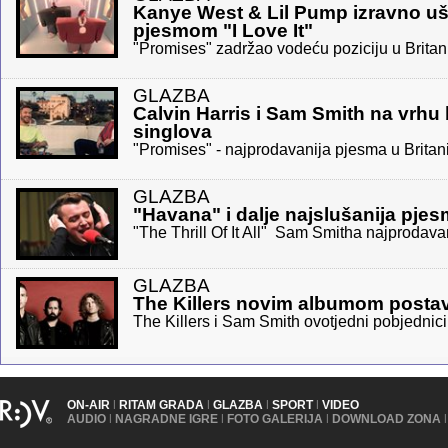
Kanye West & Lil Pump izravno ušl
pjesmom "I Love It"
"Promises" zadržao vodeću poziciju u Britani
GLAZBA
Calvin Harris i Sam Smith na vrhu b
singlova
"Promises" - najprodavanija pjesma u Britani
GLAZBA
"Havana" i dalje najslušanija pje
"The Thrill Of It All" Sam Smitha najprodavan
GLAZBA
The Killers novim albumom postavi
The Killers i Sam Smith ovotjedni pobjednici 
ON-AIR
|
RITAM GRADA
|
GLAZBA
|
SPORT
|
VIDEO
AUDIO
|
NAGRADNE IGRE
|
FOTO GALERIJA
|
DOWNLOAD ZONA
|