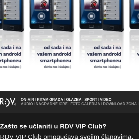
ON-AIR
|
RITAM GRADA
|
GLAZBA
|
SPORT
|
VIDEO
AUDIO
|
NAGRADNE IGRE
|
FOTO GALERIJA
|
DOWNLOAD ZONA
|
Zašto se učlaniti u RDV VIP Club?
RDV VIP Club omogućava svojim članovima,