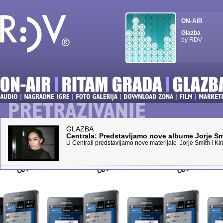
ON-AIR
Glazba
by RDV
GLAZBA
Centrala: Predstavljamo nove albume Jorje S
U Centrali predstavljamo nove materijale Jorje Smith i K