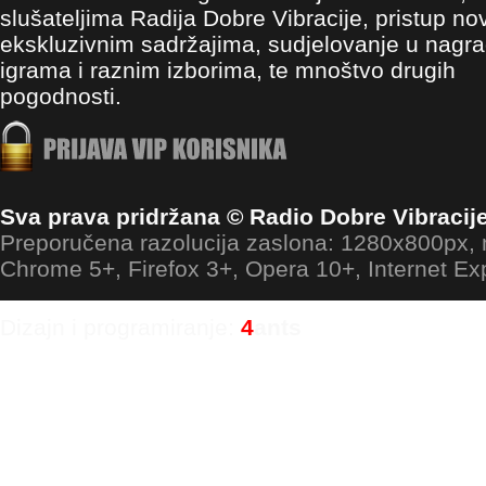
slušateljima Radija Dobre Vibracije, pristup no
ekskluzivnim sadržajima, sudjelovanje u nagr
igrama i raznim izborima, te mnoštvo drugih
pogodnosti.
Sva prava pridržana © Radio Dobre Vibracij
Preporučena razolucija zaslona: 1280x800px
Chrome 5+, Firefox 3+, Opera 10+, Internet Ex
Dizajn i programiranje:
4
ants