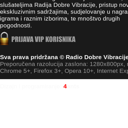
slušateljima Radija Dobre Vibracije, pristup no
ekskluzivnim sadržajima, sudjelovanje u nagr
igrama i raznim izborima, te mnoštvo drugih
pogodnosti.
Sva prava pridržana © Radio Dobre Vibracij
Preporučena razolucija zaslona: 1280x800px
Chrome 5+, Firefox 3+, Opera 10+, Internet Ex
Dizajn i programiranje:
4
ants