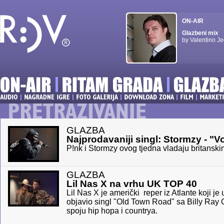
ON-AIR
Glazbeni mix
by Valentino Je
GLAZBA
Najprodavaniji singl: Stormzy - "V
P!nk i Stormzy ovog tjedna vladaju britanski
GLAZBA
Lil Nas X na vrhu UK TOP 40
Lil Nas X je američki reper iz Atlante koji je
objavio singl "Old Town Road" sa Billy Ray
spoju hip hopa i countrya.