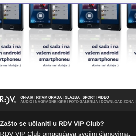
ON-AIR
|
RITAM GRADA
|
GLAZBA
|
SPORT
|
VIDEO
AUDIO
|
NAGRADNE IGRE
|
FOTO GALERIJA
|
DOWNLOAD ZONA
|
Zašto se učlaniti u RDV VIP Club?
RDV VIP Club omogućava svojim članovima,