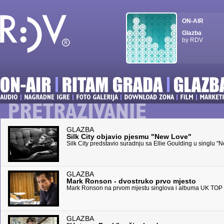
ON-AIR
Glazba
by RDV
GLAZBA
Silk City objavio pjesmu "New Love"
Silk City predstavio suradnju sa Ellie Goulding u singlu "
GLAZBA
Mark Ronson - dvostruko prvo mjesto
Mark Ronson na prvom mjestu singlova i albuma UK TOP
GLAZBA