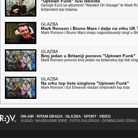
"Uptown Funk" ruši rekorde
George Ezra sa albumom "Wanted On Voyage" te Mark Ro
britanskim top listama
GLAZBA
Mark Ronson i Bruno Mars i dalje na vrhu UK 
Mark Ronson i Bruno Mars imaju najprodavaniji singl u Brit
GLAZBA
Broj jedan u Britaniji ponovo "Uptown Funk"
Mark Ronson ponovo broj jedan na britanskoj top listi sin
GLAZBA
Na vrhu top liste singlova "Uptown Funk"
Mark Ronson i Ed Eheeran vladari britanskih top lista
ON-AIR
|
RITAM GRADA
|
GLAZBA
|
SPORT
|
VIDEO
AUDIO
|
NAGRADNE IGRE
|
FOTO GALERIJA
|
DOWNLOAD ZONA
|