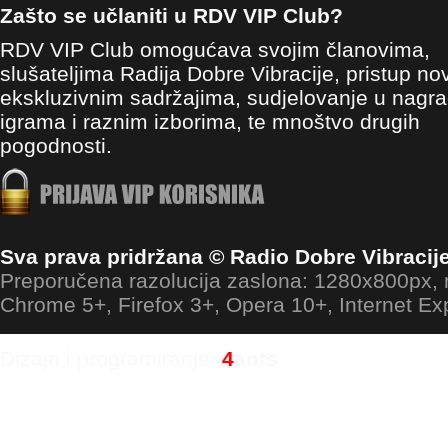
Zašto se učlaniti u RDV VIP Club?
RDV VIP Club omogućava svojim članovima,
slušateljima Radija Dobre Vibracije, pristup no
ekskluzivnim sadržajima, sudjelovanje u nagr
igrama i raznim izborima, te mnoštvo drugih
pogodnosti.
Sva prava pridržana © Radio Dobre Vibracij
Preporučena razolucija zaslona: 1280x800px
Chrome 5+, Firefox 3+, Opera 10+, Internet Ex
Dizajn i programiranje:
4
ants